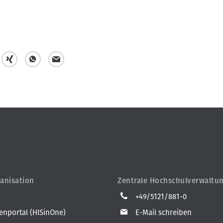
t
t
m
e
e
a
i
i
i
l
l
l
e
e
n
n
anisation
Zentrale Hochschulverwaltu
+49/5121/881-0
nportal (HISinOne)
E-Mail schreiben