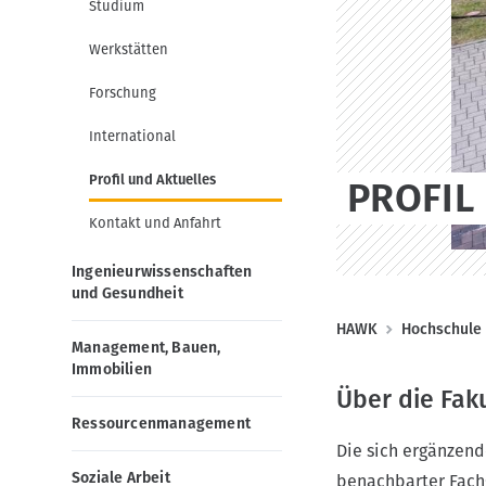
g
o
Studium
a
n
Werkstätten
t
i
Forschung
o
International
n
Profil und Aktuelles
PROFIL
Kontakt und Anfahrt
Ingenieurwissenschaften
und Gesundheit
P
HAWK
Hochschule
Management, Bauen,
f
Immobilien
a
Über die Fak
d
Ressourcenmanagement
n
Die sich ergänzen
Soziale Arbeit
a
benachbarter Fach