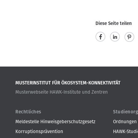
Diese Seite teilen
t
m
p
e
i
i
i
t
n
l
t
i
MUSTERINSTITUT FÜR ÖKOSYSTEM-KONNEKTIVITÄT
e
e
t
Musterwebseite HAWK-Institute und Zentren
n
i
l
e
Rechtliches
Studienorg
n
Meldestelle Hinweisgeberschutzgesetz
Ordnungen
Korruptionsprävention
HAWK-Studie