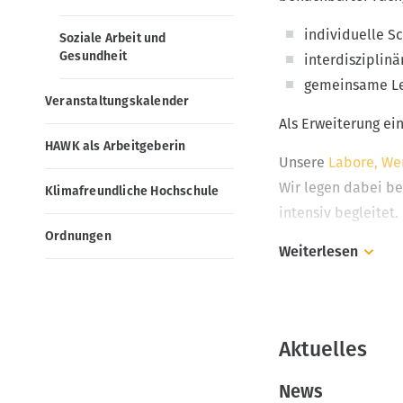
v
individuelle 
Soziale Arbeit und
i
Gesundheit
interdisziplinä
g
gemeinsame Le
a
Veranstaltungskalender
t
Als Erweiterung ei
i
HAWK als Arbeitgeberin
Unsere
Labore, We
o
Wir legen dabei b
Klimafreundliche Hochschule
n
intensiv begleitet.
Ordnungen
Weiterlesen
Auf diese Weise ve
Als Fakultät blick
Aktuelles
Die Eröffnung der 
später zur Werkkun
News