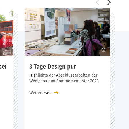
 in der heute die Studienabschlüsse Bachelor of Arts
eldern bietet die Fakultät ein vielfältiges und
 sein, dass wir sie rundum gut ausbilden.
©
W
bei
3 Tage Design pur
B
Highlights der Abschlussarbeiten der
Werkschau im Sommersemester 2026
S
d
Weiterlesen
W