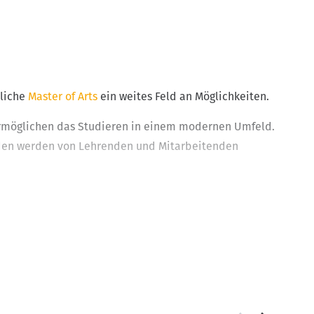
tliche
Master of Arts
ein weites Feld an Möglichkeiten.
ermöglichen das Studieren in einem modernen Umfeld.
nden werden von Lehrenden und Mitarbeitenden
s Arbeitsleben vor.
ein. Diese entwickelte sich zur Meisterschule und
tions- und Produktgestaltung der Fachhochschule