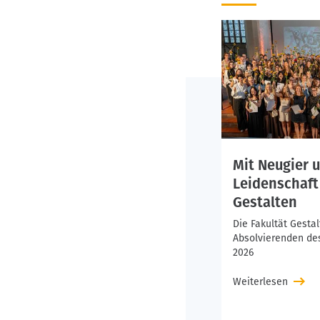
überführt wurde.
Später wurden dann
und Master of Arts
attraktives Studie
Mit Neugier 
Leidenschaft
Gestalten
Die Fakultät Gestal
Absolvierenden d
2026
Weiterlesen