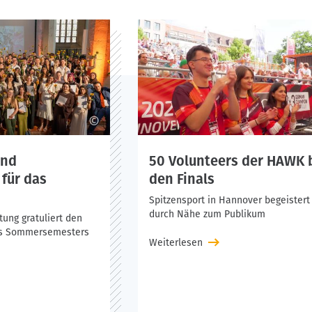
 beide Fachbereiche zur Fakultät Gestaltung zusammengelegt,
 angeboten werden. Mit den neun unterschiedlichen Kompetenzf
nangebot. So können sich unsere rund 650 Studierenden sicher
©
und
50 Volunteers der HAWK 
 für das
den Finals
Spitzensport in Hannover begeistert
durch Nähe zum Publikum
tung gratuliert den
es Sommersemesters
Weiterlesen