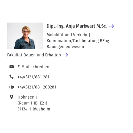
die Freude auf die Deutschen Athletinnen und Athlethen. Ihre
Tochter Franka konnte sich für den Basketballkader
qualifizieren und lief mit 304 Personen der gastgebenden
Nation als finales Team ein.
Dipl.-Ing. Anja Markwart M.Sc.
Mobilität und Verkehr |
Koordination/Fachberatung BEng
Bauingenieurwesen
Fakultät Bauen und Erhalten
E-Mail schreiben
+49/5121/881-281
+49/5121/881-200281
Hohnsen 1
(Raum HIB_E21)
31134 Hildesheim