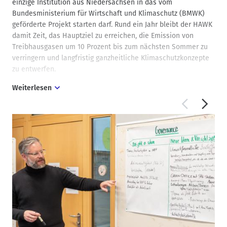
einzige Institution aus Niedersachsen in das vom
Bundesministerium für Wirtschaft und Klimaschutz (BMWK)
geförderte Projekt starten darf. Rund ein Jahr bleibt der HAWK
damit Zeit, das Hauptziel zu erreichen, die Emission von
Treibhausgasen um 10 Prozent bis zum nächsten Sommer zu
verringern und langfristig ganzheitliche Klimaschutzkonzepte
zu entwerfen.
Weiterlesen
„Es ist ein fliegender Start“, erklärt dazu Projektkoordinator Dr.
Markus Kieselhorst. „Die Hochschule beschäftigt sich schon in
vielen Studiengängen, in Forschung, in Arbeitsgruppen und der
Verwaltung mit dem Thema Nachhaltigkeit und Klimaschutz,
jetzt wollen wir es zentraler erfassen und die Ressourcen
besser bündeln.“ Im Herbst 2023 begann die HAWK die bis
dahin lose Verbindung zwischen den verschiedenen Projekten
und AGs an der Hochschule im „Netzwerk Nachhaltigkeit“
zusammenzubringen. Aus diesem Netzwerk heraus entstand
die Idee, am „Zukunftsforum klimafreundliche Hochschulen“
teilzunehmen.