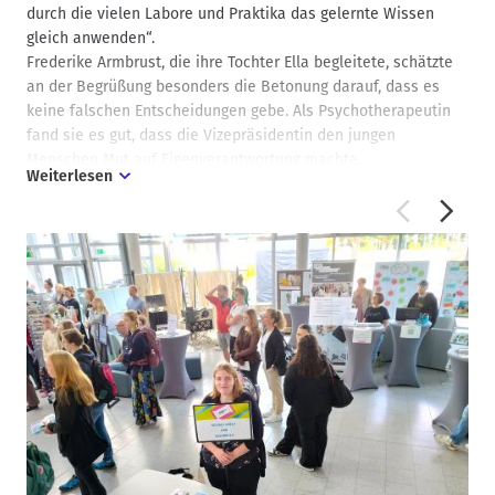
durch die vielen Labore und Praktika das gelernte Wissen
gleich anwenden“.
Frederike Armbrust, die ihre Tochter Ella begleitete, schätzte
an der Begrüßung besonders die Betonung darauf, dass es
keine falschen Entscheidungen gebe. Als Psychotherapeutin
fand sie es gut, dass die Vizepräsidentin den jungen
Menschen Mut auf Eigenverantwortung machte.
Weiterlesen
Anschließend ging es weiter mit dem individuellen Programm
der drei Fakultäten – Bauen und Erhalten, Gestaltung und
Soziale Arbeit und Gesundheit – die Einführungsvorträge,
Studiengangsvorstellungen, Rundgänge, Werkstatt- und
Laborvorstellungen, Schnuppervorlesungen, Tipps zur
Bewerbung, Workshops und Fragerunden angeboten haben.
Außerdem gab es ein allgemeines Programm für
Informationen rund um Organisatorisches, bei dem
Ansprechpartner*innen für die Themen Studienfinanzierung,
Auslandsaufenthalte, Studieren mit Beeinträchtigung
und/oder chronischer Erkrankung und aus den Bereichen der
Zentralen Studienberatung, des Immatrikulationsamtes, von