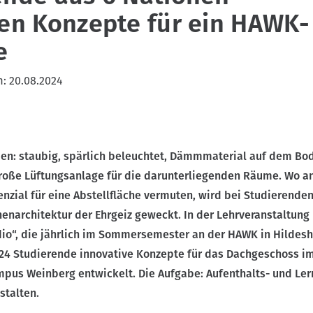
ten Konzepte für ein HAWK-
e
m:
20.08.2024
den: staubig, spärlich beleuchtet, Dämmmaterial auf dem Bo
 große Lüftungsanlage für die darunterliegenden Räume. Wo a
nzial für eine Abstellfläche vermuten, wird bei Studierenden
nenarchitektur der Ehrgeiz geweckt. In der Lehrveranstaltung
udio“, die jährlich im Sommersemester an der HAWK in Hildes
 24 Studierende innovative Konzepte für das Dachgeschoss i
us Weinberg entwickelt. Die Aufgabe: Aufenthalts- und Le
stalten.