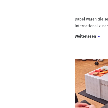
Dabei waren die se
international zus
Weiterlesen
Aus Kanada, Peru, 
Studierenden. Die
und Erhalten im St
Kompetenzfeld Inn
hinweg, mit sprach
Architekt*innen u
lernen, wirklich g
Senger. Er studiert
arbeitete gemeinsa
(Architektur, HAWK