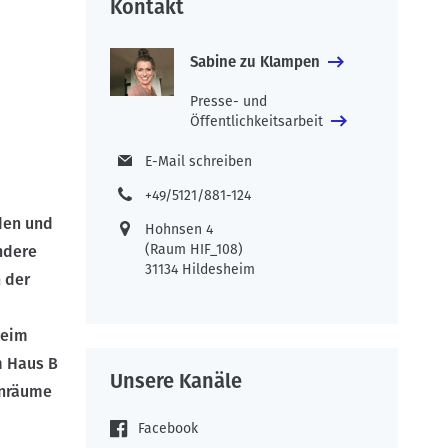
Kontakt
Sabine zu Klampen
Presse- und
Öffentlichkeitsarbeit
E-Mail schreiben
+49/5121/881-124
den und
Hohnsen 4
(Raum HIF_108)
ndere
31134 Hildesheim
 der
heim
m Haus B
Unsere Kanäle
rnräume
Facebook