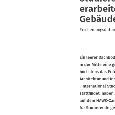
erarbei
v
i
Gebäud
g
a
Erscheinungsdatu
t
i
o
n
Ein leerer Dachbo
in der Mitte eine
höchstens das Pote
Architektur und In
„International St
stattfindet, haben
auf dem HAWK-Camp
für Studierende ge