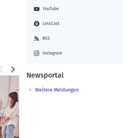
YouTube
LetsCast
RSS
Instagram
en
Bauen
Newsportal
linen
Weitere Meldungen
ssten
ans
) und
nn
urf.