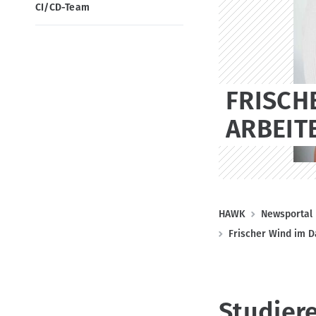
e
o
CI/CD-Team
m
n
e
l
d
FRISCH
u
n
ARBEIT
g
e
n
(
P
HAWK
Newsportal
D
f
Frischer Wind im D
E
a
)
d
n
Studier
a