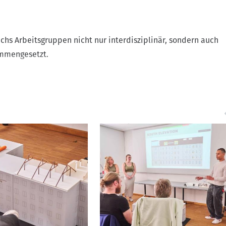
chs Arbeitsgruppen nicht nur interdisziplinär, sondern auch
ammengesetzt.
Spanien, Belgien und der Türkei kommen die 12 international
 anderen 12 Teilnehmenden studieren an der HAWK-Fakultät 
udiengang Architektur oder an der Fakultät Gestaltung im
enarchitektur. Die Zusammenarbeit über verschiedene Diszip
lichen und kulturellen Unterschieden stellte die angehenden
nd Innenarchitekt*innen vor manche Herausforderung. „Wir mu
ut zu kommunizieren und Dinge genau zu erklären“, berichtet H
 Architektur am British Columbia Institute of Technology (BCIT
m mit Samara Klassen (Innenarchitektur, BCIT), Anna Hoffma
) und Zofia Zadrzynska (Innenarchitektur, HAWK) an einem Entw