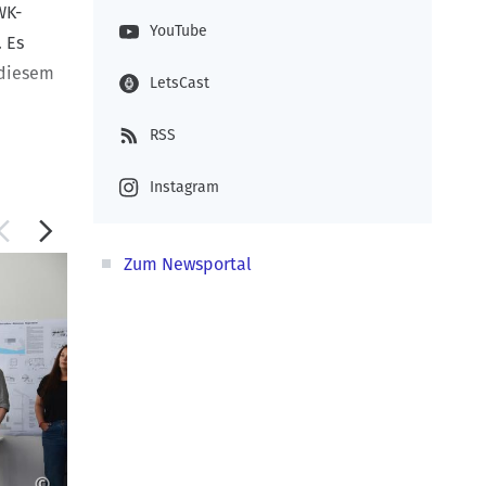
WK-
YouTube
 Es
 diesem
LetsCast
RSS
Dr.
Instagram
uch ihre
lehm
Zum Newsportal
 Wagner,
e um
Lehre,
ihre
©
 zu