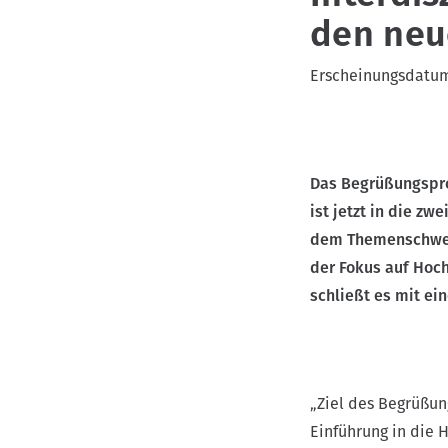
den neu
v
i
Erscheinungsdatu
g
a
t
i
Das Begrüßungspro
o
ist jetzt in die z
n
dem Themenschwerp
der Fokus auf Hoc
schließt es mit ei
„Ziel des Begrüßun
Einführung in die 