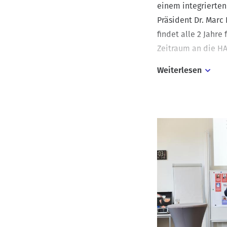
einem integrierten
Präsident Dr. Mar
findet alle 2 Jahr
Zeitraum an die H
Weiterlesen
Der Vormittag bega
Matthias Weppler s
Labore und Wirkstä
zeigte, während die
Queerfeindlichkeit
Prodekan Prof. Dr.
Zahlen und Fakten
Studienangebot au
Am Nachmittag leit
die Selbstreflexio
„Best-Practice-Erf