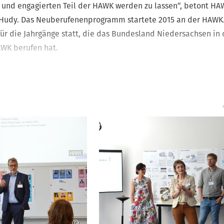
 und engagierten Teil der HAWK werden zu lassen“, betont HA
c Hudy. Das Neuberufenenprogramm startete 2015 an der HAWK.
e für die Jahrgänge statt, die das Bundesland Niedersachsen in
AWK berufen hat.
nn mit dem Kennenlernen der Fakultäten vor Ort. Dekan Prof. 
tellte die Fakultät Management, Bauen, Immobilien vor, die a
tten, wie z.B. das Digitallabor und ihre Forschung an Stampf
 Fakultät Soziale Arbeit ihre Ausstellung zu „Queer History &
“ im Lichthof der HAWK präsentierte. Dekanin Prof. Dr. Leonie
 Julian Sehmer und Luisa-Marie Lange ergänzten die Eindrück
 zur neu gegründeten Holzmindener Fakultät mit ihrem
ch in berufsbegleitenden Formaten.
ete Prof. Katja Scholz-Bürig, Vizepräsidentin für Studium und 
n zu gelingender Lehre an. Hierbei stellten die Neuberufenen 
ahrungen“ vor, um einander zu inspirieren und vielleicht sogar