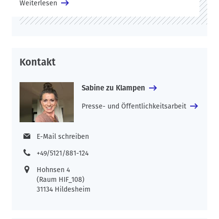
Weiterlesen
Informationen, Tipps sowie Reflexionsaufgaben und Fragen für
Zuhause. Ergänzend enthält die Tasche eine Stadtkarte und
eine analoge Kamera, die für bestimmte Aufgaben im Buch
genutzt werden, sowie Stifte und Sticker passend zu unserem
Logo (Streichhölzer).
Kontakt
Sabine zu Klampen
Presse- und Öffentlichkeitsarbeit
E-Mail schreiben
+49/5121/881-124
Hohnsen 4
(Raum HIF_108)
31134 Hildesheim