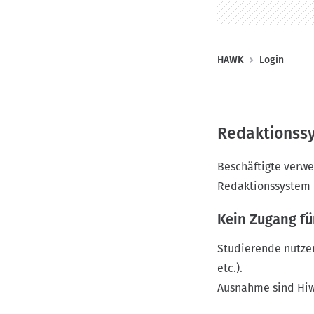
o
n
P
HAWK
Login
f
a
d
Redaktionss
n
a
Beschäftigte verwe
v
Redaktionssystem 
i
g
Kein Zugang fü
a
Studierende nutze
t
etc.).
i
Ausnahme sind Hiw
o