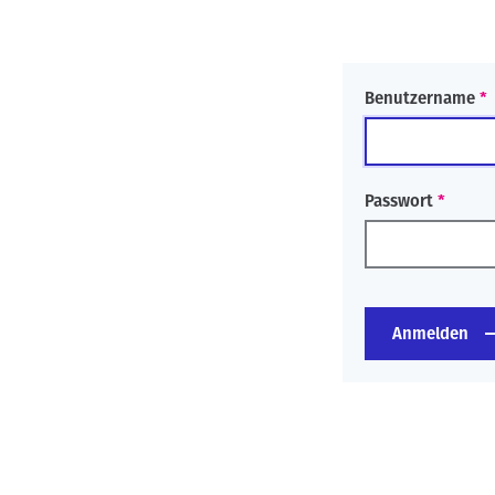
n
Benutzername
Passwort