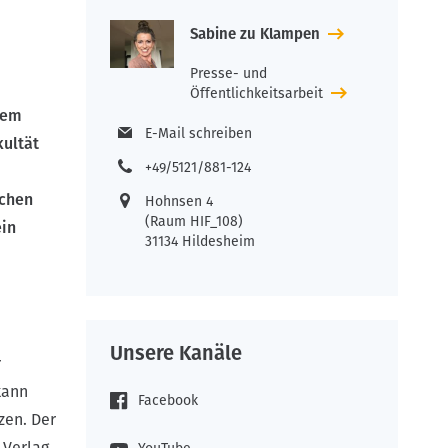
Sabine zu Klampen
Presse- und
Öffentlichkeitsarbeit
dem
E-Mail schreiben
kultät
+49/5121/881-124
ichen
Hohnsen 4
(Raum HIF_108)
ein
31134 Hildesheim
Unsere Kanäle
r
kann
Facebook
zen. Der
 Verlag