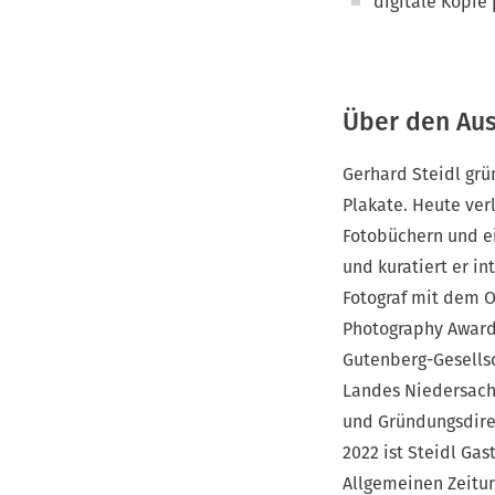
digitale Kopie
Über den Au
Gerhard Steidl grü
Plakate. Heute ver
Fotobüchern und ei
und kuratiert er in
Fotograf mit dem O
Photography Awards
Gutenberg-Gesellsc
Landes Niedersachs
und Gründungsdirek
2022 ist Steidl Gas
Allgemeinen Zeitun