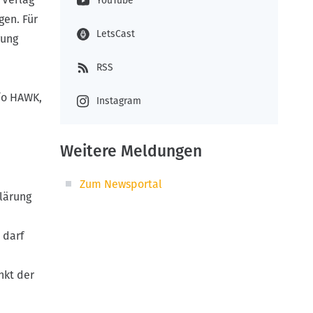
YouTube
gen. Für
LetsCast
gung
RSS
c/o HAWK,
Instagram
Weitere Meldungen
Zum Newsportal
klärung
 darf
kt der