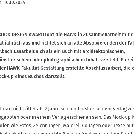
m:
16.10.2024
BOOK DESIGN AWARD lobt die HAWK in Zusammenarbeit mit 
al jährlich aus und richtet sich an alle Absolvierenden der Fa
Abschlussarbeit sich als ein Buch mit architektonischem,
ünstlerischem oder photographischem Inhalt versteht. Einre
 der HAWK-Fakultät Gestaltung erstellte Abschlussarbeit, die 
ock-up eines Buches darstellt.
 darf nicht älter als 2 Jahre sein und bisher keinem Verlag zu
ngeboten oder in einem Verlag erschienen sein. Das Mock-up 
edien wie Fotos, Zeichnungen, Malerei, Collagen oder Texte nut
Möglichkeit, das eingereichte Buch im fruehwerk und im Steidl