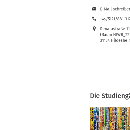
E-Mail schreibe
+49/5121/881-31
Renatastraße 11
(Raum HIWB_22
31134 Hildeshe
Die Studieng