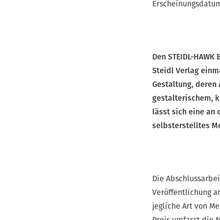
Erscheinungsdatu
v
i
g
a
Den STEIDL-HAWK 
t
Steidl Verlag einm
i
Gestaltung, deren 
o
gestalterischem, k
n
lässt sich eine an
selbsterstelltes M
Die Abschlussarbeit
Veröffentlichung a
jegliche Art von M
Preis umfasst die 