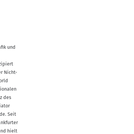
afik und
ipiert
r Nicht-
orld
tionalen
uz des
iator
de. Seit
ankfurter
nd hielt