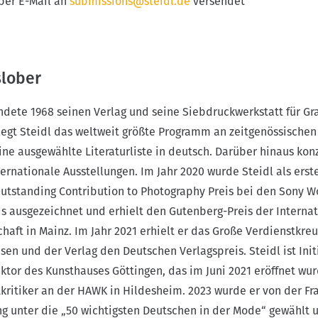
 per E-Mail an
submissions@steidl.de
versendet
slober
ndete 1968 seinen Verlag und seine Siebdruckwerkstatt für Gr
legt Steidl das weltweit größte Programm an zeitgenössischen
ne ausgewählte Literaturliste in deutsch. Darüber hinaus konz
ternationale Ausstellungen. Im Jahr 2020 wurde Steidl als erste
utstanding Contribution to Photography Preis bei den Sony W
 ausgezeichnet und erhielt den Gutenberg-Preis der Interna
haft in Mainz. Im Jahr 2021 erhielt er das Große Verdienstkre
en und der Verlag den Deutschen Verlagspreis. Steidl ist Init
tor des Kunsthauses Göttingen, das im Juni 2021 eröffnet wur
tkritiker an der HAWK in Hildesheim. 2023 wurde er von der Fr
g unter die „50 wichtigsten Deutschen in der Mode“ gewählt u