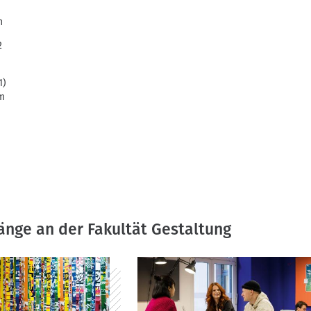
n
2
1)
im
änge an der Fakultät Gestaltung