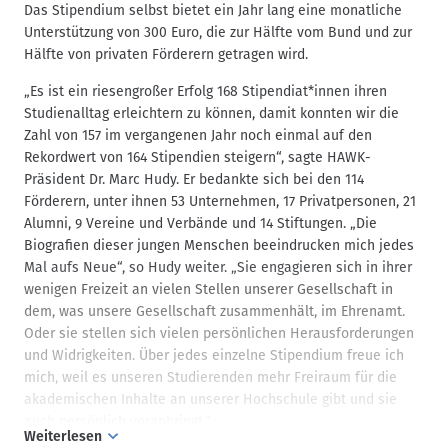
Das Stipendium selbst bietet ein Jahr lang eine monatliche
Unterstützung von 300 Euro, die zur Hälfte vom Bund und zur
Hälfte von privaten Förderern getragen wird.
„Es ist ein riesengroßer Erfolg 168 Stipendiat*innen ihren
Studienalltag erleichtern zu können, damit konnten wir die
Zahl von 157 im vergangenen Jahr noch einmal auf den
Rekordwert von 164 Stipendien steigern“, sagte HAWK-
Präsident Dr. Marc Hudy. Er bedankte sich bei den 114
Förderern, unter ihnen 53 Unternehmen, 17 Privatpersonen, 21
Alumni, 9 Vereine und Verbände und 14 Stiftungen. „Die
Biografien dieser jungen Menschen beeindrucken mich jedes
Mal aufs Neue“, so Hudy weiter. „Sie engagieren sich in ihrer
wenigen Freizeit an vielen Stellen unserer Gesellschaft in
dem, was unsere Gesellschaft zusammenhält, im Ehrenamt.
Oder sie stellen sich vielen persönlichen Herausforderungen
und Widrigkeiten. Über jedes einzelne Stipendium freue ich
mich, weil es unseren Studierenden mehr Freiraum für die
akademischen Inhalte an unserer Hochschule gibt und sie
auch persönlich voranbringt.“
Weiterlesen