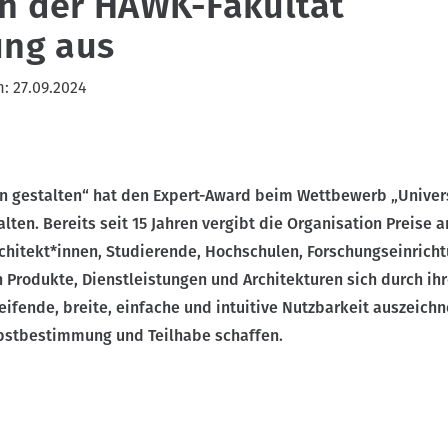
h der HAWK-Fakultät
ung aus
m:
27.09.2024
on gestalten“ hat den Expert-Award beim Wettbewerb „Univer
lten. Bereits seit 15 Jahren vergibt die Organisation Preise a
rchitekt*innen, Studierende, Hochschulen, Forschungseinrich
 Produkte, Dienstleistungen und Architekturen sich durch ih
ifende, breite, einfache und intuitive Nutzbarkeit auszeich
bstbestimmung und Teilhabe schaffen.