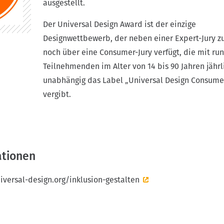
ausgestellt.
om Programm Innovation Plus des Niedersächsischen Ministeri
Der Universal Design Award ist der einzige
ultur.
Designwettbewerb, der neben einer Expert-Jury zu
Florian Adler, Thomas Bade, Tom Bieling, Tiemo Brants, Ulrike
noch über eine Consumer-Jury verfügt, die mit ru
ring, Barbara Kotte, Christiane Maaß, Isabel Rink, Maria Sch
Teilnehmenden im Alter von 14 bis 90 Jahren jährl
 Andreas Schulz, Günter Weber, Tobias Witt und Peter Woltersd
unabhängig das Label „Universal Design Consume
vergibt.
ationen
iversal-design.org/inklusion-gestalten