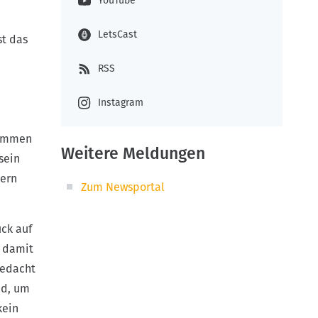
YouTube
LetsCast
st das
RSS
Instagram
kommen
Weitere Meldungen
sein
dern
Zum Newsportal
uck auf
m damit
gedacht
nd, um
kein