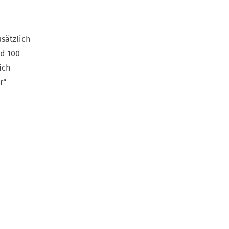
ums für
sätzlich
nd 100
erlies
ich
orf.
r“