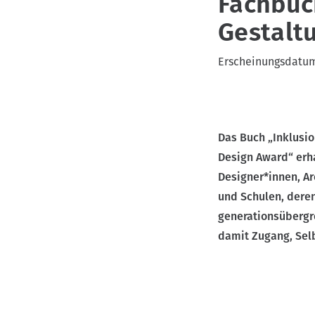
Fachbuc
v
Gestalt
i
g
Erscheinungsdatu
a
t
i
o
Das Buch „Inklusi
n
Design Award“ erha
Designer*innen, A
und Schulen, deren
generationsübergre
damit Zugang, Sel