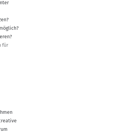
nter
zen?
möglich?
ieren?
 für
itektur,
n,
e
r hinaus
ss sie
Rahmen
n ist im
creative
den, im
orum
. Es