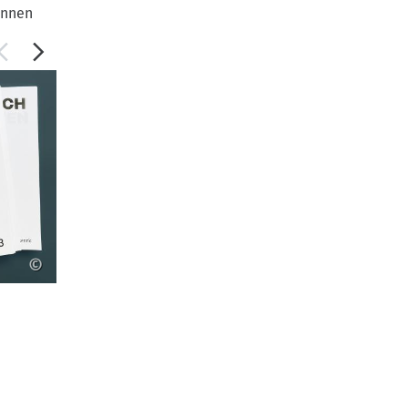
innen
©
©
Foto Barbara Kotte