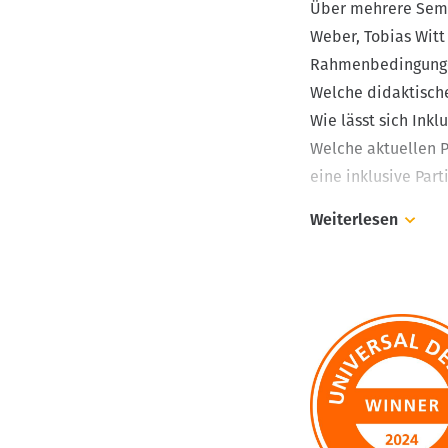
Über mehrere Semes
Weber, Tobias Witt
Rahmenbedingungen
Welche didaktisch
Wie lässt sich Ink
Welche aktuellen 
eine inklusive Par
Weiterlesen
Das Buch enthält F
Produktdesign und 
Orientierungssyste
Sprache und inklu
Anregungen, wie a
sich für einen part
HAWK-Projektlabor 
Fruehwerk Verlag er