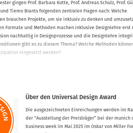
ter gingen Prof. Barbara Kotte, Prof. Andreas Schulz, Prof. Gü
 und Tiemo Brants folgenden zentralen Fragen nach: Welche
 brauchen Projekte, um sie inklusiv zu denken und umzuset
en Formate und Methoden machen inklusive Designlehre erst 
lusion nachhaltig in Designprozesse und die Designlehre integr
Positionen gibt es zu diesem Thema? Welche Methoden können
tizipation eingesetzt werden?
achtexte aus den Bereichen Kommunikationsdesign, Innenarch
Werbung. Es geht um Inklusion, Partizipation, Universal Desig
me, Typografie, Ladengestaltung, Stadtraumgestaltung, Leicht
Über den Universal Design Award
sive Designlehre. Das dazugehörige Methodenbuch gibt darübe
usgewählte Designmethoden so modifiziert werden können, da
Die ausgezeichneten Einreichungen werden im 
izipativen und inklusiven Designprozess eignen. Die Publikatio
der “Ausstellung der Preisträger” bei der munich 
unter der Leitung von Dipl.-Des. Tatjana Rabe umgesetzt wor
business week im Mai 2025 im Oskar von Miller F
schienen und steht zusätzlich digital für Screenreader bereit