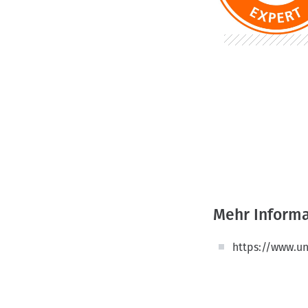
wurde gefördert v
Wissenschaft und K
Mit Beiträgen von 
Dammann, Andrea Dö
und Svenja Schulz,
Mehr Inform
https://www.un