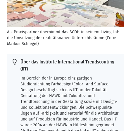
©
Als Praxispartner übernimmt das SCDH in seinem Living Lab
G
die Umsetzung der realitätsnahen Unterrichtsräume (Foto:
i
Markus Schlegel)
M
Über das Institute International Trendscouting
(IIT)
Im Bereich der in Europa einzigartigen
Studienrichtung Farbdesign/Color- and Surface-
Design beschäftigt sich das IIT an der Fakultät
Gestaltung der HAWK mit Zukunfts- und
Trendforschung in der Gestaltung sowie mit Design-
und Kollektionsentwicklungen. Die Schwerpunkte
liegen auf Farbigkeit und Material für die Architektur
und auf Produkten für Industrie und Handel. Das IIT
wurde 2004 an der HAWK in Hildesheim gegründet.
Als Expert*innenverbund hat sich das IIT neben dem