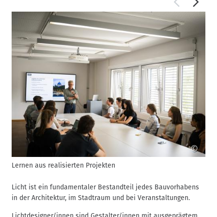
©
Lernen aus realisierten Projekten
F
Licht ist ein fundamentaler Bestandteil jedes Bauvorhabens
in der Architektur, im Stadtraum und bei Veranstaltungen.
Lichtdesigner/innen sind Gestalter/innen mit ausgeprägtem