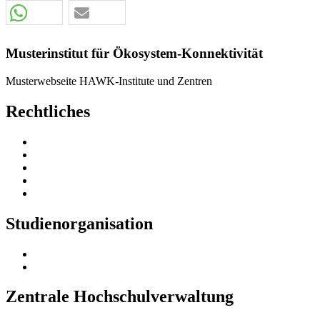
Musterinstitut für Ökosystem-Konnektivität
Musterwebseite HAWK-Institute und Zentren
Rechtliches
Meldestelle Hinweisgeberschutzgesetz
Korruptionsprävention
Datenschutzerklärung
Impressum
Barrierefreiheit
Studienorganisation
Ordnungen
HAWK-Studienportal (HISinOne)
Zentrale Hochschulverwaltung