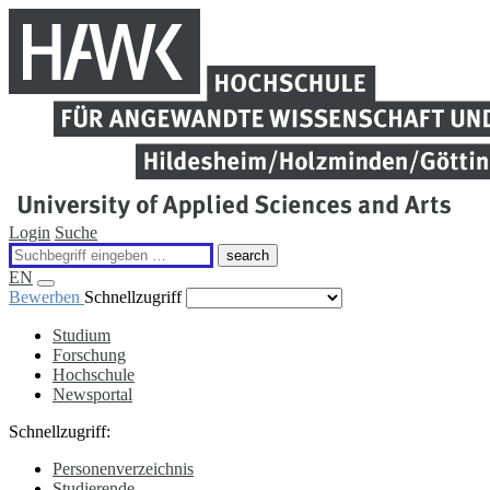
Direkt
Skip
zum
to
Inhalt
stage
HAWK
Login
Suche
search
EN
Hauptmenü
Bewerben
Schnellzugriff
Studium
Forschung
Hauptnavigation
Hochschule
Newsportal
Schnellzugriff:
Personenverzeichnis
Studierende