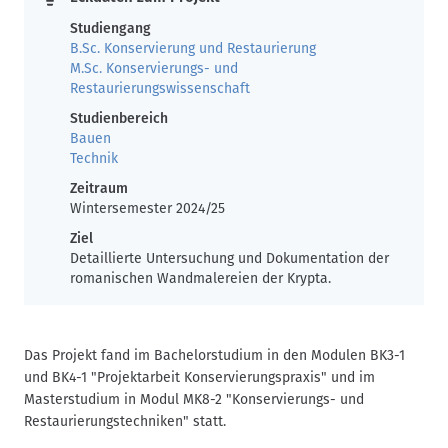
Steinobjekten und Architekturoberflächen vor. Die
Studiengang
Praxisprojekte sind somit ein großer Gewinn für die
B.Sc. Konservierung und Restaurierung
Studierenden sowie für die bedeutenden Wandmalereien.
M.Sc. Konservierungs- und
Restaurierungswissenschaft
Studienbereich
Bauen
Technik
Zeitraum
Wintersemester 2024/25
Ziel
Detaillierte Untersuchung und Dokumentation der
romanischen Wandmalereien der Krypta.
Das Projekt fand im Bachelorstudium in den Modulen BK3-1
und BK4-1 "Projektarbeit Konservierungspraxis" und im
Masterstudium in Modul MK8-2 "Konservierungs- und
Restaurierungstechniken" statt.