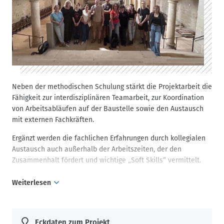
und der Malschicht können dann erprobt werden.
Neben der methodischen Schulung stärkt die Projektarbeit die
Fähigkeit zur interdisziplinären Teamarbeit, zur Koordination
von Arbeitsabläufen auf der Baustelle sowie den Austausch
mit externen Fachkräften.
Ergänzt werden die fachlichen Erfahrungen durch kollegialen
Austausch auch außerhalb der Arbeitszeiten, der den
Zusammenhalt fördert und wichtige „Soft Skills“ vermittelt.
Weiterlesen
Die praxisnahen Formate an historischen
Originalschauplätzen vermitteln ein umfassendes Verständnis
aktueller Fragestellungen der Denkmalpflege und bereiten auf
Eckdaten zum Projekt
das Berufsfeld der Konservierung und Restaurierung von