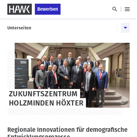
D
S
Bewerben
i
k
H
r
i
a
H
e
p
u
Unterseiten
a
k
t
p
u
t
o
t
p
z
s
m
u
t
t
e
m
a
n
n
HAWK
I
g
a
ü
n
e
v
h
i
a
g
l
ZUKUNFTSZENTRUM
a
t
HOLZMINDEN HÖXTER
©
t
i
o
n
Regionale Innovationen für demografische
Entwicklungsprozesse