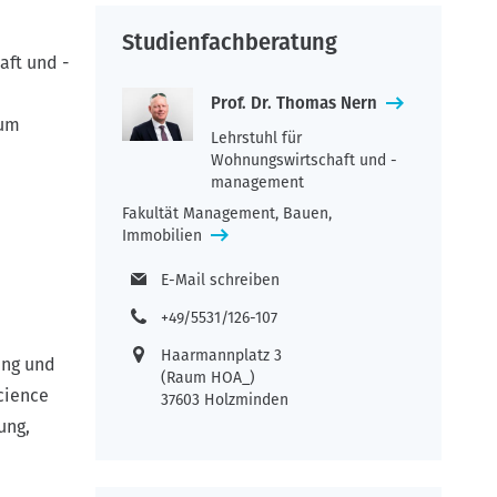
Studienfachberatung
aft und -
Prof. Dr. Thomas Nern
zum
Lehrstuhl für
Wohnungswirtschaft und -
management
Fakultät Management, Bauen,
Immobilien
E-Mail schreiben
+49/5531/126-107
Haarmannplatz 3
ung und
(Raum HOA_)
cience
37603 Holzminden
ung,