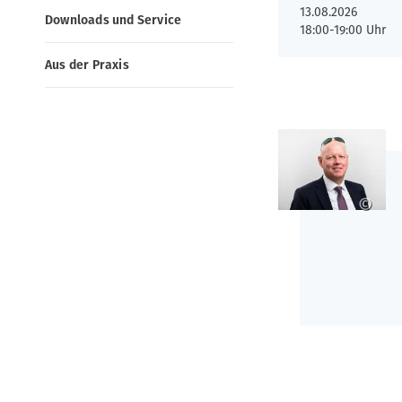
13.08.2026
v
Downloads und Service
18:00-19:00 Uhr
i
Aus der Praxis
g
a
t
i
o
n
©