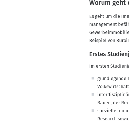
Worum geht 
Es geht um die Imm
management befähi
Gewerbeimmobilien 
Beispiel von Büro
Erstes Studien
Im ersten Studien
grundlegende T
Volkswirtschaf
interdisziplin
Bauen, der Rec
spezielle imm
Research sowie