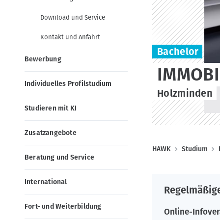
g
o
a
n
Download und Service
t
Kontakt und Anfahrt
i
Bachelor
o
Bewerbung
n
IMMOBI
Individuelles Profilstudium
Holzminden
Studieren mit KI
Zusatzangebote
P
HAWK
Studium
Beratung und Service
f
a
International
Regelmäßige
d
n
Fort- und Weiterbildung
Online-Infove
a