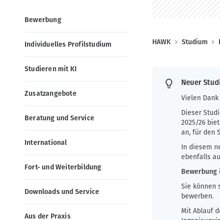
g
o
a
n
Bewerbung
t
i
P
HAWK
Studium
Individuelles Profilstudium
o
f
n
Studieren mit KI
a
Neuer Stud
d
Zusatzangebote
n
Vielen Dank 
a
Dieser Stud
Beratung und Service
2025/26 bie
v
an, für den
i
International
In diesem n
g
ebenfalls a
a
Fort- und Weiterbildung
Bewerbung i
t
Sie können 
Downloads und Service
i
bewerben.
o
Mit Ablauf 
Aus der Praxis