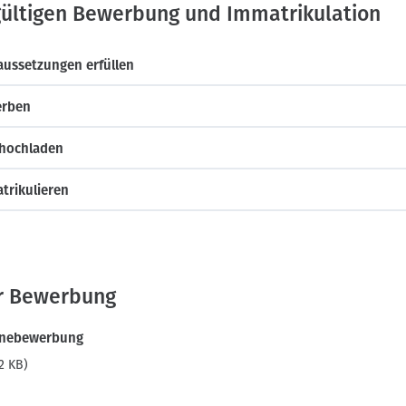
 gültigen Bewerbung und Immatrikulation
aussetzungen erfüllen
erben
 hochladen
trikulieren
ur Bewerbung
inebewerbung
2 KB)