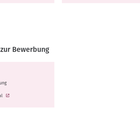
 zur Bewerbung
ung
al