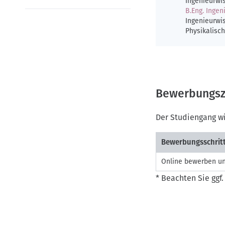
n
Ingenieurwi
B.Eng. Inge
Ingenieurwi
Physikalisc
Bewerbungsz
Der Studiengang w
Bewerbungsschrit
Online bewerben un
* Beachten Sie ggf