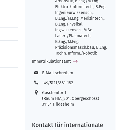
Arboristik, B.Eng./M.Eng.
Elektro-/Inform.tech., B.Eng.
Ingenieurwissensch.,
B.Eng./M.Eng. Medizintech.,
B.Eng. Physikal.
Ing.wissensch., M.Sc.
Laser-/Plasmatech,
B.Eng./M.Eng.
Präzisionsmasch.bau, B.Eng.
Techn. Inform./Robotik
Immatrikulationsamt
E-Mail schreiben
+49/5121/881-182
Goschentor 1
(Raum HIA_201, Obergeschoss)
31134 Hildesheim
Kontakt für internationale