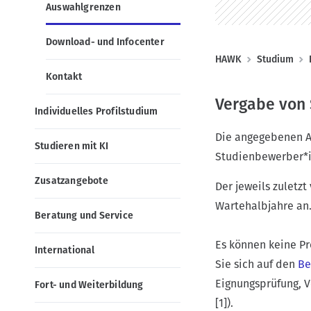
g
o
Auswahlgrenzen
a
n
t
Download- und Infocenter
i
P
HAWK
Studium
o
Kontakt
f
n
a
Vergabe von 
Individuelles Profilstudium
d
n
Die angegebenen A
Studieren mit KI
a
Studienbewerber*in
v
Zusatzangebote
Der jeweils zuletz
i
Wartehalbjahre an
g
Beratung und Service
a
Es können keine Pr
International
t
Sie sich auf den
Be
i
Eignungsprüfung, 
Fort- und Weiterbildung
o
[1]).