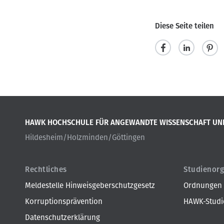
Diese Seite teilen
t
m
p
e
i
i
i
t
n
l
t
i
HAWK HOCHSCHULE FÜR ANGEWANDTE WISSENSCHAFT UN
e
e
t
Hildesheim/Holzminden/Göttingen
n
i
l
e
Rechtliches
Studienorg
n
Meldestelle Hinweisgeberschutzgesetz
Ordnungen
Korruptionsprävention
HAWK-Studie
Datenschutzerklärung