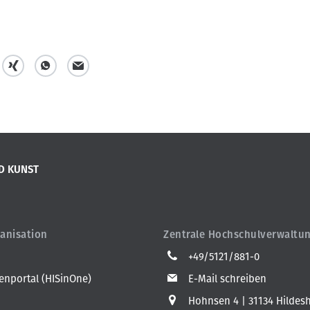
t
t
m
e
e
a
i
i
i
l
l
l
D KUNST
e
e
n
n
anisation
Zentrale Hochschulverwaltu
+49/5121/881-0
nportal (HISinOne)
E-Mail schreiben
Hohnsen 4
31134 Hildes