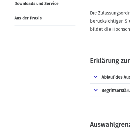
n
Downloads und Service
Die Zulassungsord
Aus der Praxis
berücksichtigen S
bildet die Hochsc
Erklärung zu
Ablauf des Au
Begriffserklä
Auswahlgren