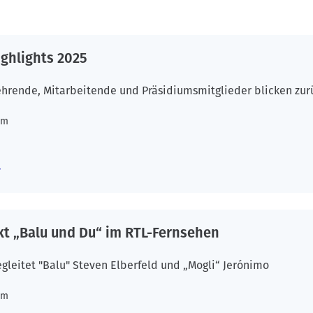
ghlights 2025
hrende, Mitarbeitende und Präsidiumsmitglieder blicken zurüc
um
t „Balu und Du“ im RTL-Fernsehen
leitet "Balu" Steven Elberfeld und „Mogli“ Jerónimo
um