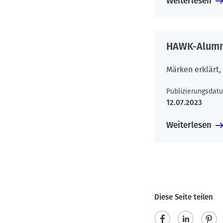
Weiterlesen
HAWK-Alumnu
Märken erklärt,
Publizierungsdat
12.07.2023
Weiterlesen
S
e
i
t
Diese Seite teilen
e
n