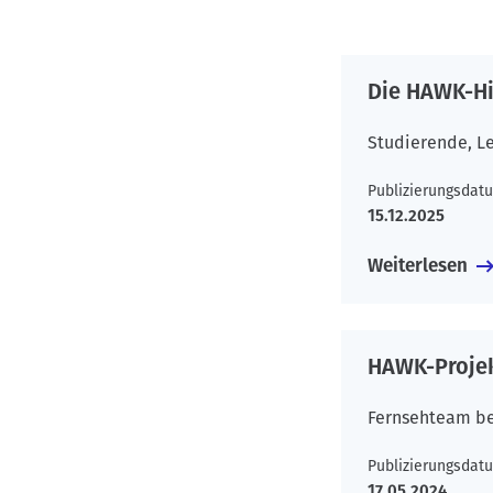
n
Die HAWK-Hi
Studierende, Le
Publizierungsdat
15.12.2025
Weiterlesen
HAWK-Projek
Fernsehteam beg
Publizierungsdat
17.05.2024