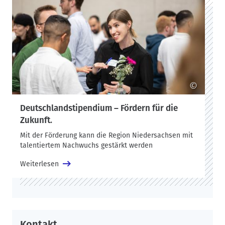
1000 ehemaligen Stipendiat*innen und mehr als 200
Fördernden und habe besonders für Unternehmen rund um
die Standorte der HAWK große Bedeutung bei der Gewinnung
von Fachkräften.
Vor rund 300 Fördernden, Stipendiat*innen, Gästen aus Politik,
Wirtschaft und der Hochschule stellten Vizepräsident
Wolfgang Viöl und Daniela Zwicker das Programm des
©
Deutschlandstipendiums an der HAWK vor. In einer
Podiumsrunde berichteten Fördernde und Stipendiat*innen
Deutschlandstipendium – Fördern für die
und gaben eindrucksvolle Einblicke in ihre Biografien. Für
ausdrucksstarke musikalische Unterhaltung sorgten Sängerin
Zukunft.
und Musicaldarstellerin Shandra Konzok und ihre Kollegin
Mit der Förderung kann die Region Niedersachsen mit
Assia Livchina.
talentiertem Nachwuchs gestärkt werden
65 Stipendien gehen an Studierende an der HAWK in
Weiterlesen
Hildesheim, 36 an den Standort Holzminden und 60 an den
Standort Göttingen.
Hildesheim
Laura Muth, Produktdesign (B.A.), studiert jetzt im Master an
Kontakt