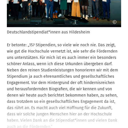
©
Deutschlandstipendiat*innen aus Hildesheim
.
Er betonte: „157 Stipendien, so viele wie noch nie. Das zeigt,
wie gut die Hochschule vernetzt ist, wie sehr die Fördernden
uns unterstützen. Für mich ist es auch immer ein besonders
schöner Anlass, wenn ich diese Urkunden übergeben darf.
Neben den reinen Studienleistungen honorieren wir mit dem
Stipendium ja auch ehrenamtliches und gesellschaftliches
Engagement. Vor dem Hintergrund der oft hindernisreichen
und herausfordernden Biografien, die wir kennen und von
denen wir heute auch berichtet bekommen haben, zu sehen,
dass trotzdem so ein gesellschaftliches Engagement da ist,
das rührt an. Es macht auch viel Hoffnung für die Zukunft,
dass wir solche jungen Menschen hier an der Hochschule
haben. Vielen Dank an die Stipendiat*innen und vielen Dank
auch an die Fördernden.“