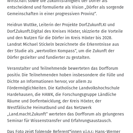
Wirtschaft sowie die Zukunftsfähigkeit der Dörfer als
entscheidend und formulierte als Vision „Dörfer als sorgende
Gemeinschaften in einer progressiven Provinz“.
Heidrun Wuttke, Leiterin der Projekte Dorf.Zukunft.KI und
Dorf.Zukunft.Digital des Kreises Höxter, skizzierte die Vorteile
und den Nutzen für die Dörfer im Kreis Höxter bis 2028.
Landrat Michael Stickeln bezeichnete die Erkenntnisse aus
der Studie als „wertvollen Kompass“, um die Zukunft der
Dörfer gezielter und fundierter zu gestalten.
Veranstalter und Teilnehmende bewerteten das Dorfforum
positiv. Die Teilnehmenden hoben insbesondere die Fülle und
Dichte an Informationen hervor, vor allem zu
Fördermöglichkeiten. Die Katholische Landvolkshochschule
Hardehausen, die HAWK, die Forschungsgruppe Ländliche
Räume und Dorfentwicklung, der Kreis Höxter, der
Westfälische Heimatbund und das Netzwerk
„Land.macht.Zukunft“ werteten das Dorfforum als gelungenes
Seminar für Wissenstransfer und Erfahrungsaustausch.
Das Foto zeigt folgende Referent*innen v.l.n.r.: Hans-Werner