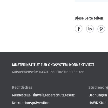
Diese Seite teilen
t
m
p
e
i
i
i
t
n
l
t
i
MUSTERINSTITUT FÜR ÖKOSYSTEM-KONNEKTIVITÄT
e
e
t
Musterwebseite HAWK-Institute und Zentren
n
i
l
e
Rechtliches
Studienorg
n
Meldestelle Hinweisgeberschutzgesetz
Ordnungen
Korruptionsprävention
HAWK-Studie