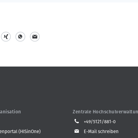
t
t
m
e
e
a
i
i
i
l
l
l
e
e
n
n
anisation
Zentrale Hochschulverwaltu
+49/5121/881-0
nportal (HISinOne)
E-Mail schreiben