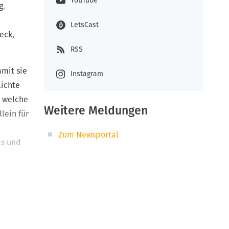
YouTube
g.
LetsCast
eck,
RSS
amit sie
Instagram
lichte
d welche
Weitere Meldungen
lein für
Zum Newsportal
ls und
 1:1 zu
em im
e