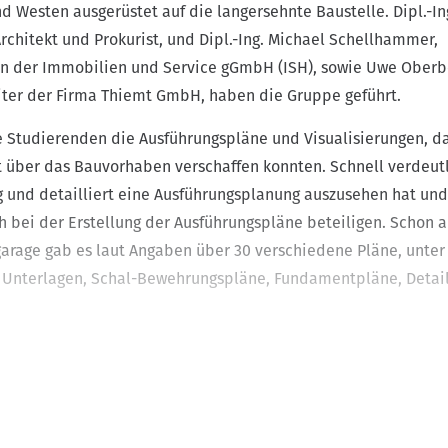
 Westen ausgerüstet auf die langersehnte Baustelle. Dipl.-In
rchitekt und Prokurist, und Dipl.-Ing. Michael Schellhammer,
on der Immobilien und Service gGmbH (ISH), sowie
Uwe
Oberb
iter der Firma Thiemt GmbH, haben die Gruppe geführt.
e Studierenden die Ausführungspläne und Visualisierungen, d
t über das Bauvorhaben verschaffen konnten. Schnell verdeut
g und detailliert eine Ausführungsplanung auszusehen hat un
 bei der Erstellung der Ausführungspläne beteiligen. Schon al
arage gab es laut Angaben über 30 verschiedene Pläne, unter
 Unterlagen, Schal-Bewehrungspläne, Fundamentpläne, Detai
ndrücke auf Papier, wuchs das Interesse stetig, die Ausführung
ng es in die Tiefgarage. In Abhängigkeit vom Baugrund und d
enden „drückenden Wasser“ haben sich die Planenden für ein