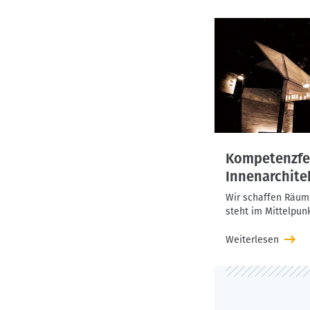
Ing. Michael Sche
und Projektleiter 
Ermöglichung der a
gespannt, wie sich
Kompetenzfe
Innenarchite
Wir schaffen Räum
steht im Mittelpunk
Weiterlesen