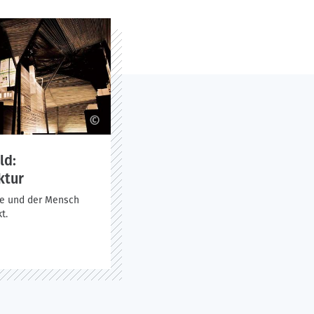
llhammer (Immobilien und Service gGmbH (ISH)), Uwe Oberbec
Firma Thiemt GmbH) und die Diakonie Himmelsthür, für die
usführlichen Baustellenführung. Die HAWK-Studierenden sind
 die Baustelle in den nächsten Monaten entwickeln wird.
©
ld:
ktur
e und der Mensch
t.