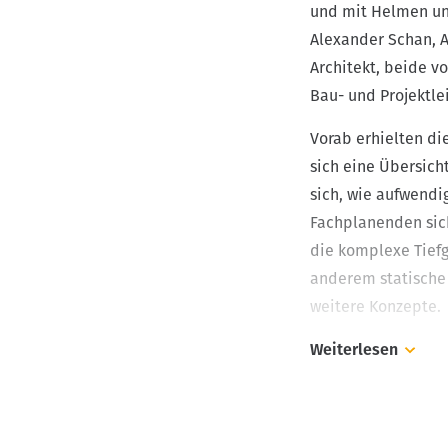
und mit Helmen und
Alexander
Schan, A
Architekt, beide v
Bau- und Projektle
Vorab erhielten di
sich eine Übersich
sich, wie aufwendi
Fachplanenden sich
die komplexe Tiefg
anderem statische
weitere Konzepte.
Weiterlesen
Durch die ersten Ei
sehen. Zunächst gi
Erdreich anzutreff