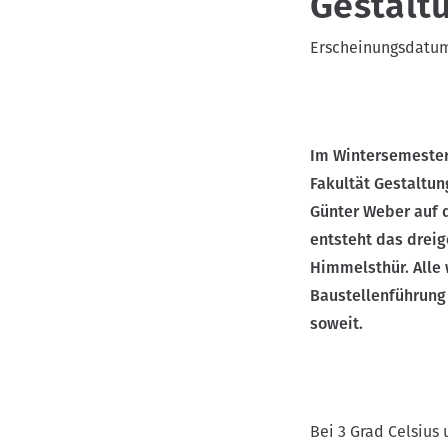
Gestalt
v
Erscheinungsdatu
i
g
a
t
Im Wintersemester
i
Fakultät Gestaltun
o
Günter Weber auf d
n
entsteht das drei
Himmelsthür. Alle
Baustellenführung
soweit.
Bei 3 Grad Celsius