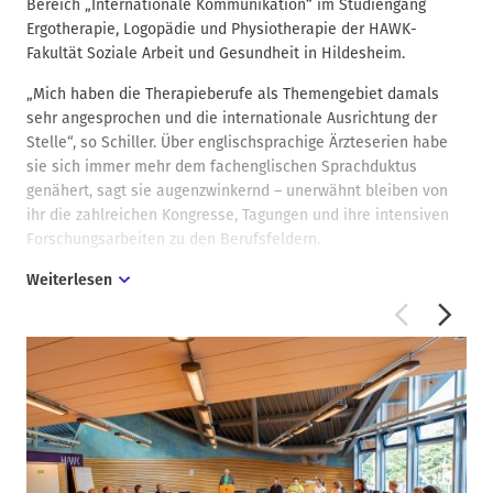
Bereich „Internationale Kommunikation“ im Studiengang
Ergotherapie, Logopädie und Physiotherapie der HAWK-
Fakultät Soziale Arbeit und Gesundheit in Hildesheim.
„Mich haben die Therapieberufe als Themengebiet damals
sehr angesprochen und die internationale Ausrichtung der
Stelle“, so Schiller. Über englischsprachige Ärzteserien habe
sie sich immer mehr dem fachenglischen Sprachduktus
genähert, sagt sie augenzwinkernd – unerwähnt bleiben von
ihr die zahlreichen Kongresse, Tagungen und ihre intensiven
Forschungsarbeiten zu den Berufsfeldern.
Weiterlesen
„Ab jetzt darfst Du Dich Professorin nennen“, so Scholz-Bürig,
„das ist zum einen eine Wertschätzung für Deine über
mehrere Jahrzehnte geleistete exzellente Forschung und
Lehre an der HAWK, zum anderen aber jetzt auch eine
strukturelle Erleichterung, da viele Forschungsanträge und
Kooperationen – auch besonders international - noch immer
erfolgversprechender sind, wenn der Titel einer Professur
geführt und damit auch formal ‚Augenhöhe‘ hergestellt wird.“