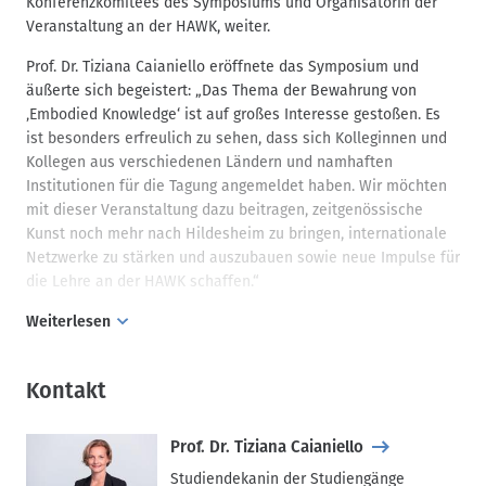
Konferenzkomitees des Symposiums und Organisatorin der
Veranstaltung an der HAWK, weiter.
Prof. Dr. Tiziana Caianiello eröffnete das Symposium und
äußerte sich begeistert: „Das Thema der Bewahrung von
‚Embodied Knowledge‘ ist auf großes Interesse gestoßen. Es
ist besonders erfreulich zu sehen, dass sich Kolleginnen und
Kollegen aus verschiedenen Ländern und namhaften
Institutionen für die Tagung angemeldet haben. Wir möchten
mit dieser Veranstaltung dazu beitragen, zeitgenössische
Kunst noch mehr nach Hildesheim zu bringen, internationale
Netzwerke zu stärken und auszubauen sowie neue Impulse für
die Lehre an der HAWK schaffen.“
Weiterlesen
Das Programm der Tagung umfasste eine Reihe von Vorträgen
und Diskussionsrunden, die sich mit den verschiedenen
Kontakt
Aspekten der Wissensbewahrung und -vermittlung in der
Konservierung zeitgenössischer Kunst befassten. Besonders
beleuchtet wurden dabei die Herausforderungen und
Prof. Dr. Tiziana Caianiello
Methoden der Dokumentation und Weitergabe von implizitem,
Studiendekanin der Studiengänge