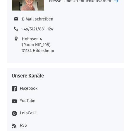
Bedeutung des internationalen Austauschs für die
Presse- und Öffentlichkeitsarbeit
Weiterentwicklung der Konservierungspraktiken. Prof. Dr.
Gunnar Heydenreich von der TH Köln fasste zusammen: „Wir
E-Mail schreiben
hoffen, dass die hier gewonnenen Erkenntnisse und die
geknüpften Kontakte langfristig zu wertvollen Impulsen für
+49/5121/881-124
unser Forschungsprojekt und die Lehre beitragen werden.“
Hohnsen 4
(Raum HIF_108)
31134 Hildesheim
Abbildungen:
Mitglieder des Tagungskomitees und Projektpartner (v.l.n.r):
Prof. Dr. Francesca Pola (ICONE – Europäisches
Unsere Kanäle
Forschungszentrum für Geschichte und Theorie des Bildes,
Vita-Salute San Raffaele Universität, Mailand), Prof. Dr. Tiziana
Facebook
Caianiello (Fakultät Bauen und Erhalten, HAWK Hildesheim),
Julia Giebeler (Restauratorin, Köln), Mareike Opeña
YouTube
(Restauratorin, New York), Laura Puin (Wüstenrot Stiftung),
Sandy Bruer (Fakultät Bauen und Erhalten, HAWK), Prof. Dr.
LetsCast
Gunnar Heydenreich (Cologne Institute of Conservation
Sciences, TH Köln)
RSS