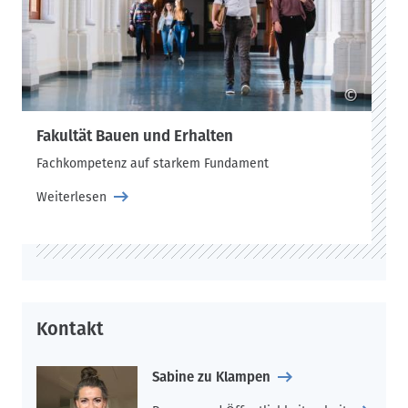
Vertreter*innen des Sprengel Museum Hannover und des
Kunstmuseum Schloss Derneburg wohnten der Veranstaltung
bei. „Dies zeigt, dass die Idee, durch die Tagung einen
Austausch zwischen regionalen und internationalen
Institutionen zu fördern, erfolgreich umgesetzt wurde“, so Prof.
©
Caianiello.
Fakultät Bauen und Erhalten
Das Symposium markierte zugleich den Auftakt für das vom
Cologne Institute of Conservation Sciences der TH Köln, der
Fachkompetenz auf starkem Fundament
HAWK Hildesheim und der Wüstenrot Stiftung gemeinsam
initiierte Forschungsprojekt „Legacies of Artists’ Studios (LAS):
Weiterlesen
Sharing and Archiving Embodied Knowledge for the
Conservation of Technology-Based Artworks“. Ein Hauptziel
dieses Projekts ist es, Museen, Archive, Künstlerateliers,
Künstlernachlässe, Stiftungen und Universitäten miteinander
zu vernetzen, um praktikable Lösungen für die Überlieferung
sowohl von Materialien als auch von verkörpertem Wissen
Kontakt
aus Künstlerateliers zu entwickeln.
Die Mitglieder des Tagungskomitees zeigten sich nach
Sabine zu Klampen
Abschluss der Veranstaltung sehr zufrieden und betonten die