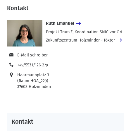
Kommunikation. Susanne Kolbeck und Lydia Lütgering stellten
Kontakt
die Frage, inwiefern digitale Services die Abläufe verbessern
können. Ergebnis: Das Konzept seedico enthält eine Multi-
Device-Plattform mit einer digitalisierten Infrastruktur.
Ruth Emanuel
Projekt TransZ, Koordination SNIC vor Ort
Anmeldungen zum Digitalen Feierabend sind bei Ruth
Zukunftszentrum Holzminden-Höxter
Emanuel möglich.
E-Mail schreiben
+49/5531/126-279
Haarmannplatz 3
(Raum HOA_229)
37603 Holzminden
Kontakt