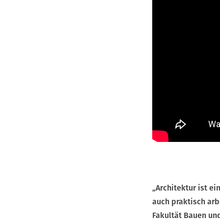
n
„Architektur ist e
auch praktisch arb
Fakultät Bauen un