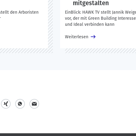
mitgestalten
tellt den Arboristen
EinBlick: HAWK TV stellt Jannik Weige
r
vor, der mit Green Building Interess
und Ideal verbinden kann
Weiterlesen
t
t
m
e
e
a
i
i
i