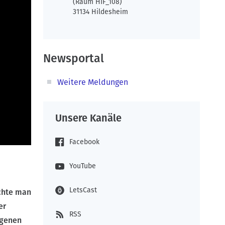
(Raum HIF_108)
31134 Hildesheim
Newsportal
Weitere Meldungen
Unsere Kanäle
Facebook
YouTube
LetsCast
öchte man
er
RSS
igenen