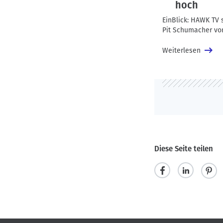
hoch
EinBlick: HAWK TV s
Pit Schumacher vo
Weiterlesen
Diese Seite teilen
t
m
p
e
i
i
i
t
n