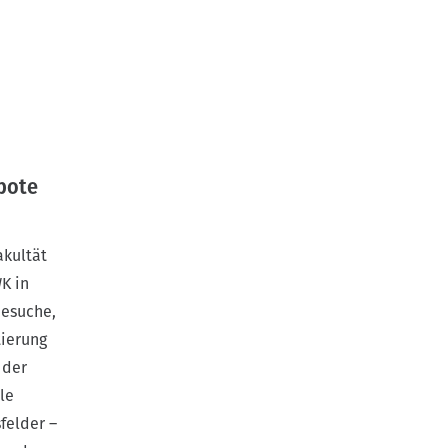
bote
akultät
K in
besuche,
ierung
 der
le
felder –