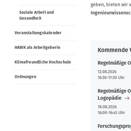
geben, bieten wir 
v
Ingenieurwissensc
Soziale Arbeit und
i
Gesundheit
g
a
Veranstaltungskalender
t
i
HAWK als Arbeitgeberin
Kommende V
o
Klimafreundliche Hochschule
Regelmäßige O
n
12.08.2026
Ordnungen
16:30-17:30 Uhr
Regelmäßige On
Logopädie
18.08.2026
16:00-16:45 Uhr
Forschungsproj