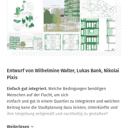
werden, um zur grünen Schwelle zu werden. Es sollten
bautechnisch anspruchsvolle und nachhaltige Konstruktionen
für die grünen bzw. lebendigen Fassadenlösungen zum Einsatz
kommen, die sich in die Umgebung einpassen.
Entwurf von Wilhelmine Walter, Lukas Bank, Nikolai
Pixis
Einfach gut integriert.
Welche Bedingungen benötigen
Menschen auf der Flucht, um sich
einfach und gut in einem Quartier zu integrieren und welchen
Beitrag kann die Stadtplanung dazu leisten, Unterkünfte und
ihre Umgebung zeitgemäß und nachhaltig zu gestalten?
Weiterlesen