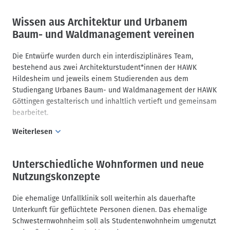
Außerdem wurde deutlich, wie wichtig die Unterbringung von
Geflüchteten Personen ist und vor welche Herausforderungen
Wissen aus Architektur und Urbanem
Städte und Kommunen gestellt werden, bei der Umsetzung
Baum- und Waldmanagement vereinen
geplanter Maßnahmen.
Seit 2022 ist das ehemalige Unfallklinikum im Besitz der Stadt
Die Entwürfe wurden durch ein interdisziplinäres Team,
Hannover und wird seitdem als Unterbringungsort für
bestehend aus zwei Architekturstudent*innen der HAWK
Geflüchtete genutzt. Dieser besondere Standort ermöglicht
Hildesheim und jeweils einem Studierenden aus dem
der Stadt, sich in direkter Nachbarschaft zur Gartenkirche St.
Studiengang Urbanes Baum- und Waldmanagement der HAWK
Marien und zum denkmalgeschützten Friedhof besonders zu
Göttingen gestalterisch und inhaltlich vertieft und gemeinsam
entwickeln und das Quartier aufwertend zu ergänzen. Aufgabe
bearbeitet.
der Studierenden war es, über eine konkrete nachhaltige
Weiterlesen
Nachverdichtung dieses Ortes nachzudenken.
Als zentrales Thema wurde dabei besonders auf die
angewandte Einhaltung der Bestandsarchitektur, sowie einer
Unterschiedliche Wohnformen und neue
neuen städtebaulichen, landschaftarchitektonischen,
Nutzungskonzepte
funktionalen, und konstruktiven Neuordnung gelegt. Auch auf
die ökologische Stadtplanung wurde großen Wert gelegt. Einen
Die ehemalige Unfallklinik soll weiterhin als dauerhafte
besonderen Schwerpunkt bildeten dabei Biotop- und
Unterkunft für geflüchtete Personen dienen. Das ehemalige
Baumkartierungen sowie die Umsetzbarkeit von grünen
Schwesternwohnheim soll als Studentenwohnheim umgenutzt
Fassadenkonzepten mit bodengebunden Pflanzen. Die