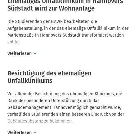
Ehemaliges Unfallklinikum in Hannovers
Wohnungsbau. Die Architektenkammer Niedersachsen
Südstadt wird zur Wohnanlage
veranstaltete hierzu mehrere Workshops und die
abschließende Ausstellung "einfach_gut_wohnen" an der
Die Studierenden der HAWK bearbeiteten die
Architekturfakultät der Leibniz Universität Hannover, die eine
Aufgabenstellung, in der das ehemalige Unfallklinikum in der
Auswahl studentischer Arbeiten präsentierte und diskutierte.
Marienstraße in Hannovers Südstadt transformiert werden
sollte.
Weiterlesen
Ziel war es, die Hofseite angemessen nachzuverdichten und
das dazugehörige Schwesternwohnheim in der
Besichtigung des ehemaligen
Arnswaldtstraße aufzustocken. In die Entwurfsaufgabe flossen
Unfallklinikums
vielschichtige zu berücksichtigende Aspekte, wie zum Beispiel
die Umnutzung von Bestandsgebäuden, der rücksichtsvolle
Vor allem die Besichtigung des ehemaligen Klinikums, die
Umgang mit dem erhaltungswürdigen Grünraum und die
Dank der besonderen Unterstützung durch das
bisherige Zwischennutzung als Unterkunft für Geflüchtete
Gebäudemanagement Hannover möglich gemacht wurde,
konzeptionell mit ein.
verhalf den Studierenden einen besseren Eindruck von der
Gebäudesubstanz zu bekommen.
Weiterlesen