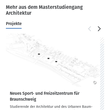
dem Studentenwohnheim an der Arnswaldtstraße gesammelt.
Mehr aus dem Masterstudiengang
Raum & Detail
Architektur
In den Neubauten, als auch im Bestand, können verschiedene
Wohnungsangebote für unterschiedliche Bedürfnisse
Projekte
geschaffen werden. Dabei sind die Durchmischung und
Interaktion der unterschiedlichen Gruppen von Menschen von
großer Bedeutung im Entwurf. Zusätzlich ist ein Coworking -
space, ein Fitnessstudio und eine Kindertagesbetreuung in
den jeweiligen Erdgeschossen geplant.
Die Neubauten werden in der TriQBriQ- Bauweise Mikro
Modular als ein Holzmassivbau errichtet. Das Holz aus den
BriQs stammt dabei von unbehandelten Nadelholz aus
regionalen Wäldern, als auch aus Kalamitätsholz wie
Schwachholz, Sturmholz, Käferholz und Kernholz.
©
Neues Sport- und Freizeitzentrum für
Braunschweig
Studierende der Architektur und des Urbanen Baum-