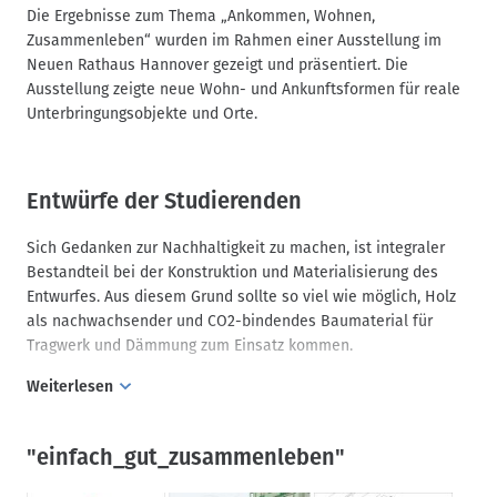
Third Places
Die Ergebnisse zum Thema „Ankommen, Wohnen,
Zusammenleben“ wurden im Rahmen einer Ausstellung im
Des Weiteren ist eine starke Kombination von Wohnen und
Neuen Rathaus Hannover gezeigt und präsentiert. Die
Arbeiten an dem Ort denkbar.
Ausstellung zeigte neue Wohn- und Ankunftsformen für reale
Unterbringungsobjekte und Orte.
Durch eine ganzheitliche Konzeption sollte ein Lösungsansatz
für den "Gebäudetyp E" entwickelt werden, der den
Anforderungen an eine soziale, ökologische und ökonomische
Nachhaltigkeit gerecht wird.
Entwürfe der Studierenden
Sich Gedanken zur Nachhaltigkeit zu machen, ist integraler
Bestandteil bei der Konstruktion und Materialisierung des
Entwurfes. Aus diesem Grund sollte so viel wie möglich, Holz
als nachwachsender und CO2-bindendes Baumaterial für
Tragwerk und Dämmung zum Einsatz kommen.
Weiterlesen
Es sollten zum Beispiel innovative Massivholzsysteme wie
„Nur-Holz” oder „TRIQBRIQ“ getestet werden. Als weitere
"einfach_gut_zusammenleben"
festgelegte konstruktive Besonderheit dieser Aufgabe musste
das Gebäude mit einer grünen, lebendigen Fassade entworfen