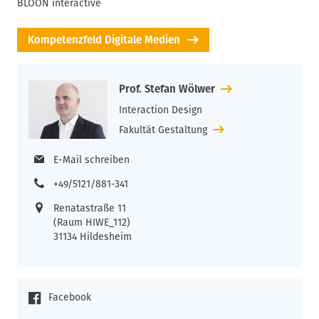
BLOON interactive
B
Kompetenzfeld Digitale Medien
Prof. Stefan Wölwer
Interaction Design
Fakultät Gestaltung
E-Mail schreiben
+49/5121/881-341
Renatastraße 11
(Raum HIWE_112)
31134 Hildesheim
Facebook