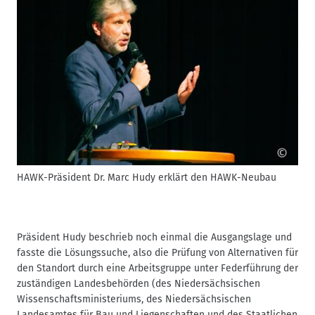
©
HAWK-Präsident Dr. Marc Hudy erklärt den HAWK-Neubau
H
H
Präsident Hudy beschrieb noch einmal die Ausgangslage und
fasste die Lösungssuche, also die Prüfung von Alternativen für
den Standort durch eine Arbeitsgruppe unter Federführung der
zuständigen Landesbehörden (des Niedersächsischen
Wissenschaftsministeriums, des Niedersächsischen
Landesamtes für Bau und Liegenschaften und des Staatlichen