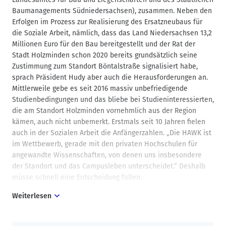
Baumanagements Südniedersachsen), zusammen. Neben den
Erfolgen im Prozess zur Realisierung des Ersatzneubaus für
die Soziale Arbeit, nämlich, dass das Land Niedersachsen 13,2
Millionen Euro für den Bau bereitgestellt und der Rat der
Stadt Holzminden schon 2020 bereits grundsätzlich seine
Zustimmung zum Standort Böntalstraße signalisiert habe,
sprach Präsident Hudy aber auch die Herausforderungen an.
Mittlerweile gebe es seit 2016 massiv unbefriedigende
Studienbedingungen und das bliebe bei Studieninteressierten,
die am Standort Holzminden vornehmlich aus der Region
kämen, auch nicht unbemerkt. Erstmals seit 10 Jahren fielen
auch in der Sozialen Arbeit die Anfängerzahlen. „Die HAWK ist
im Wettbewerb, gerade mit den privaten Hochschulen für
angewandte Wissenschaften, von denen uns insbesondere
der Standort und das Campusleben unterscheidet.“ Deshalb
müsse schnell eine Entscheidung fallen.
Weiterlesen
Der Präsident hob besonders hervor, dass die genehmigte
Bauanmeldung und die Mittel für den Ersatzneubau