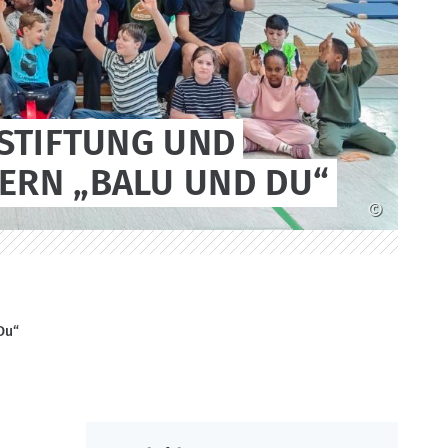
STIFTUNG UND
ERN „BALU UND DU“
©
Du“