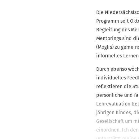
Die Niedersächsisc
Programm seit Okt
Begleitung des Men
Mentorings sind di
(Moglis) zu gemein
informelles Lernen
Durch ebenso wöche
individuelles Feed
reflektieren die St
persönliche und fa
Lehrevaluation bele
jährigen Kindes, d
Gesellschaft um m
einordnen. Ich den
unterstützt meine 