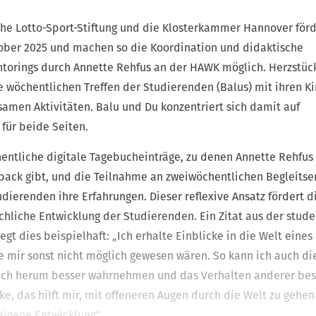
he Lotto-Sport-Stiftung und die Klosterkammer Hannover för
ober 2025 und machen so die Koordination und didaktische
torings durch Annette Rehfus an der HAWK möglich. Herzstüc
e wöchentlichen Treffen der Studierenden (Balus) mit ihren K
samen Aktivitäten. Balu und Du konzentriert sich damit auf
 für beide Seiten.
ntliche digitale Tagebucheinträge, zu denen Annette Rehfus
back gibt, und die Teilnahme an zweiwöchentlichen Begleits
udierenden ihre Erfahrungen. Dieser reflexive Ansatz fördert d
chliche Entwicklung der Studierenden. Ein Zitat aus der stud
gt dies beispielhaft: „Ich erhalte Einblicke in die Welt eines 
ie mir sonst nicht möglich gewesen wären. So kann ich auch di
ich herum besser wahrnehmen und das Verhalten anderer bes
ke, das hilft mir, mit offeneren Augen durch die Welt zu gehe
eigene Entwicklung“.