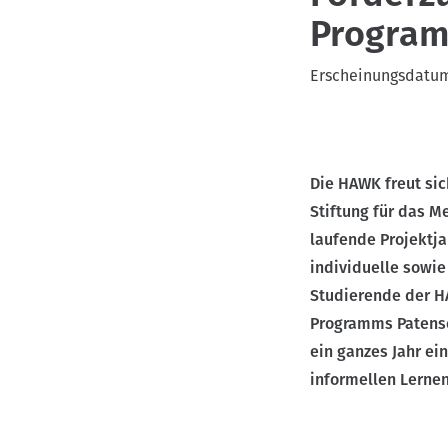
Progra
v
i
Erscheinungsdatu
g
a
t
i
Die HAWK freut sic
o
Stiftung für das 
n
laufende Projektj
individuelle sowie
Studierende der H
Programms Patensc
ein ganzes Jahr ei
informellen Lernen