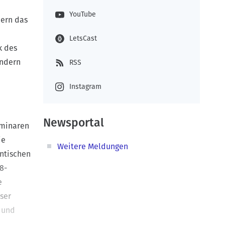
YouTube
dern das
LetsCast
k des
indern
RSS
Instagram
Newsportal
eminaren
ie
Weitere Meldungen
entischen
8-
e
ser
n und