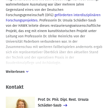
wahrnehmbare Ausmalung war über mehrere Jahre
Gegenstand eines von der Deutschen
Forschungsgemeinschaft (DFG)
geförderten interdisziplinären
Forschungsprojektes
. Professorin Dr. Ursula Schädler-Saub
von der HAWK leitete dieses restaurierungswissenschaftliche
Projekt, das eng mit einem kunsthistorischen Projekt unter
Leitung von Professorin Dr. Ulrike Heinrichs von der
Universität Paderborn verbundenen war. In der
Zusammenschau mit weiteren Fallbeispielen andernorts ergab
sich ein repräsentativer Überblick über den aktuellen Stand
der Technik und der operativen Praxis in der
Baudenkmalpflege und Archäologie.
Weiterlesen
„Nicht invasiv“ aber endlich wieder in Präsenz!
Kontakt
Alle Beteiligten freuten sich wieder über eine Tagung in
Präsenz mit gemeinsamen Besichtigungen, Diskussionen und
Gesprächen. Die Freude über das reale Zusammentreffen mit
Prof. Dr. Phil. Dipl. Rest. Ursula
Kolleg*innen und Expert*innen aus ganz Deutschland sowie
Schädler-Saub