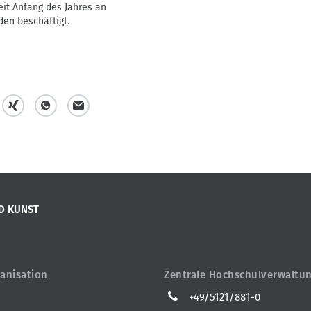
 seit Anfang des Jahres an
en beschäftigt.
t
t
m
e
e
a
i
i
i
l
l
l
D KUNST
e
e
n
n
anisation
Zentrale Hochschulverwaltu
+49/5121/881-0