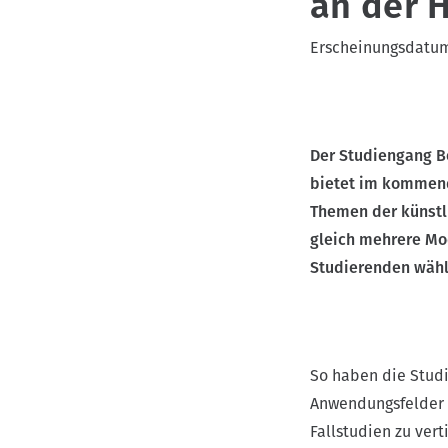
an der 
v
Erscheinungsdatu
i
g
a
t
Der Studiengang B
i
bietet im kommend
o
Themen der künstli
n
gleich mehrere Mo
Studierenden wähl
So haben die Studi
Anwendungsfelder 
Fallstudien zu ver