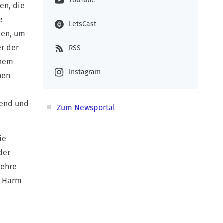
YouTube
en, die
e
LetsCast
len, um
er der
RSS
inem
Instagram
nen
send und
Zum Newsportal
ie
der
Lehre
. Harm