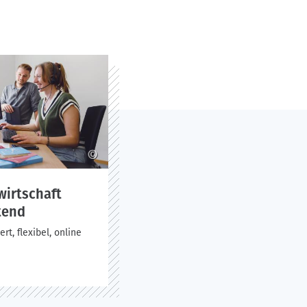
©
wirtschaft
tend
t, flexibel, online