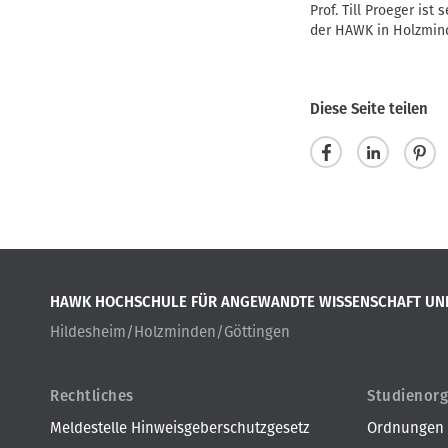
Prof. Till Proeger ist
der HAWK in Holzmind
Diese Seite teilen
t
m
p
e
i
i
i
t
n
l
t
i
HAWK HOCHSCHULE FÜR ANGEWANDTE WISSENSCHAFT UN
e
e
t
Hildesheim/Holzminden/Göttingen
n
i
l
e
Rechtliches
Studienorg
n
Meldestelle Hinweisgeberschutzgesetz
Ordnungen