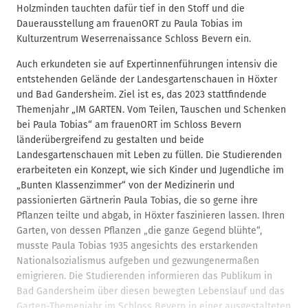
Holzminden tauchten dafür tief in den Stoff und die
Dauerausstellung am frauenORT zu Paula Tobias im
Kulturzentrum Weserrenaissance Schloss Bevern ein.
Auch erkundeten sie auf Expertinnenführungen intensiv die
entstehenden Gelände der Landesgartenschauen in Höxter
und Bad Gandersheim. Ziel ist es, das 2023 stattfindende
Themenjahr „IM GARTEN. Vom Teilen, Tauschen und Schenken
bei Paula Tobias“ am frauenORT im Schloss Bevern
länderübergreifend zu gestalten und beide
Landesgartenschauen mit Leben zu füllen. Die Studierenden
erarbeiteten ein Konzept, wie sich Kinder und Jugendliche im
„Bunten Klassenzimmer“ von der Medizinerin und
passionierten Gärtnerin Paula Tobias, die so gerne ihre
Pflanzen teilte und abgab, in Höxter faszinieren lassen. Ihren
Garten, von dessen Pflanzen „die ganze Gegend blühte“,
musste Paula Tobias 1935 angesichts des erstarkenden
Nationalsozialismus aufgeben und gezwungenermaßen
emigrieren. Die Studierenden informieren das Publikum in
Bad Gandersheim über diesen bewegten Lebenslauf und das
Garten-Themenjahr im Schloss Bevern in einer ausgestalteten