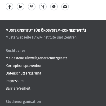
Verbraucherschutz Mecklenburg-Vorpommern. Projektträger
ist die Fachagentur Nachwachsende Rohstoffe des
Bundesministeriums für Umwelt, Naturschutz und nukleare
Sicherheit (BMU).
MUSTERINSTITUT FÜR ÖKOSYSTEM-KONNEKTIVITÄT
Musterwebseite HAWK-Institute und Zentren
Rechtliches
Meldestelle Hinweisgeberschutzgesetz
Korruptionsprävention
Datenschutzerklärung
Impressum
Barrierefreiheit
Studienorganisation