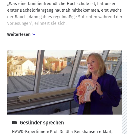
„Was eine familienfreundliche Hochschule ist, hat unser
erster Bachelorjahrgang hautnah mitbekommen, erst wuchs
der Bauch, dann gab es regelmäßige Stillzeiten während der
Vorlesungen“, erinnert sie sich.
Weiterlesen
In der Ausgestaltung der fachspezifischen Lehre lag die
Herausforderung für Beushausen zunächst darin, die
praxisorientierte Logopädie zunächst als Wissenschaft zu
definieren. In ihren zahlreichen Publikationen hat sie sich
deshalb immer wieder mit der Theoriebildung in der
Logopädie beschäftigt, so etablierte sie Konzepte wie Clinical
Reasoning sowie evidenzbasierte Praxis und setzte damit
Maßstäbe. Sie war als Autorin und Herausgeberin an
wegweisenden Standardwerken beteiligt, wie dem
„Testhandbuch Sprache“. In der Aufbauphase der
Studiengänge organisierte sie Tagungen und Foren – zunächst
den Hildesheimer Logopädietag, dann „@ Hildesheim“ – und
bildete Netzwerke im In- und Ausland.
Gesünder sprechen
Besonders am Herzen lag Ulla Beushausen aber immer der
HAWK-Expertinnen: Prof. Dr. Ulla Beushausen erklärt,