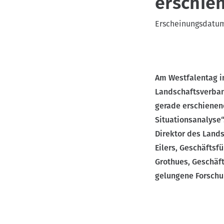
erschie
v
Erscheinungsdatu
i
g
a
t
Am Westfalentag i
i
Landschaftsverba
o
gerade erschienen
n
Situationsanalyse“
Direktor des Lands
Eilers, Geschäftsf
Grothues, Geschäf
gelungene Forschu