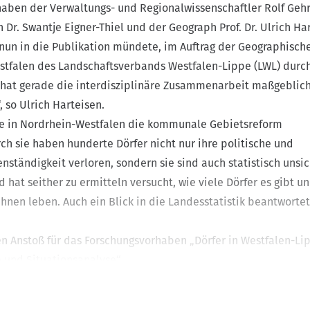
haben der Verwaltungs- und Regionalwissenschaftler Rolf Gehr
Dr. Swantje Eigner-Thiel und der Geograph Prof. Dr. Ulrich Ha
 nun in die Publikation mündete, im Auftrag der Geographisch
stfalen des Landschaftsverbands Westfalen-Lippe (LWL) durch
t hat gerade die interdisziplinäre Zusammenarbeit maßgeblic
, so Ulrich Harteisen.
de in Nordrhein-Westfalen die kommunale Gebietsreform
ch sie haben hunderte Dörfer nicht nur ihre politische und
enständigkeit verloren, sondern sie sind auch statistisch unsi
hat seither zu ermitteln versucht, wie viele Dörfer es gibt u
ihnen leben. Auch ein Blick in die Landesstatistik beantworte
n Anstoß für das Forschungsvorhaben „Dörfer in Westfalen-Li
und Situationsanalyse“.
orf?