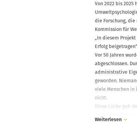
Von 2022 bis 2025 
Umweltpsychologin 
die Forschung, die
Kommission für We
„In diesem Projek
Erfolg beigetragen“
Vor 50 Jahren wur
abgeschlossen. Dur
administrative Eig
geworden. Niemand 
viele Menschen in 
nicht.
Diese Lücke gab de
Bestandsaufnahme 
Weiterlesen
Aber was ist ein D