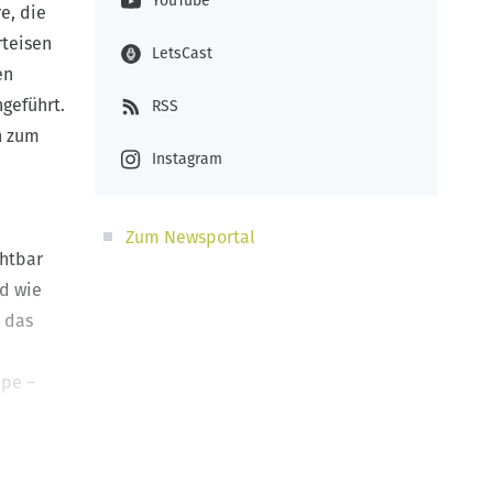
YouTube
e, die
rteisen
LetsCast
en
geführt.
RSS
h zum
Instagram
Zum Newsportal
chtbar
nd wie
t das
ppe –