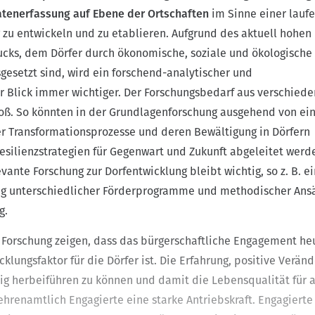
orischer Bausubstanz an Bedeutung, wie auch das des Abriss
er der Förderung alternativer Mobilitätskonzepte.
atenerfassung auf Ebene der Ortschaften
im Sinne einer lauf
ien. Zudem wurde der Wunsch, auch soziale Projekte in die Li
n nutzen gerne unkomplizierte Fördermöglichkeiten wie den 
u entwickeln und zu etablieren. Aufgrund des aktuell hohen
uch über den „kleinen Dienstweg“ vom Dorf in die Verwaltung
en aufzunehmen, artikuliert.
cks, dem Dörfer durch ökonomische, soziale und ökologische
inde können viele bescheidenere Projekte erfolgreich umges
eeinflusst die Qualität der Beziehungen zwischen einzelnen P
esetzt sind, wird ein forschend-analytischer und
zur Kommune das Gelingen der Bemühungen: Ein guter Draht
„
h für die Dörfer an dieser Stelle positiv bemerkbar.
 Blick
immer wichtiger. Der Forschungsbedarf aus verschied
roß. So könnten in der Grundlagenforschung ausgehend von ei
und viel genutztes Förderprogramm ist LEADER
.
Aus Sicht der
r Ort ist die Förderung allerdings mit einigen Herausforderun
er Transformationsprozesse und deren Bewältigung in Dörfern
s ist zum einen die lange Dauer von der Antragstellung über d
s zur Auszahlung und zum anderen die zwischenzeitlich nötige
esilienzstrategien für Gegenwart und Zukunft abgeleitet werd
g meist relativ großer Summen, die gerade von Vereinen in de
vante Forschung zur Dorfentwicklung bleibt wichtig, so z. B. e
hwerlich geschultert werden können. Das LEADER-Programm wi
ewertet: Inhaltlich bietet es hervorragende Fördermöglichkeit
ng unterschiedlicher Förderprogramme und methodischer Ansä
erfordern der Verwaltungsaufwand und die Rahmenbedingunge
ng.
 den Dörfern.
 Forschung zeigen, dass das bürgerschaftliche Engagement he
klungsfaktor für die Dörfer ist. Die Erfahrung, positive Verä
ig herbeiführen zu können und damit die Lebensqualität für a
 ehrenamtlich Engagierte eine starke Antriebskraft. Engagierte