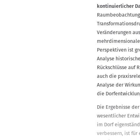
Umnutzung hist
Dorfzeitung od
kontinuierlicher D
Schrottimmobil
Die Engagierte
Raumbeobachtung z
Scheck. Aber a
Fördermaßnahm
Transformationsdru
Stadt und Geme
werden. Hier b
Veränderungen ausg
aus dem Dorf 
oben“
macht sic
mehrdimensionaler
Perspektiven ist g
Ein bekanntes 
Engagierten vo
Analyse historisch
verbunden: Die
Bewilligung bi
Rückschlüsse auf R
Vorfinanzierun
auch die praxisrele
Dörfern nur sc
differenziert b
Analyse der Wirku
allerdings üb
die Dorfentwicklu
die Akteure in
Die Ergebnisse der
wesentlicher Entwic
im Dorf eigenständ
verbessern, ist für