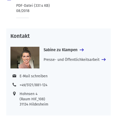
Das neuartige Fahrwerk bringt Vorteile sowohl für Produzenten
PDF-Datei (337.4 KB)
als auch für Spediteure – insbesondere aber für die Umwelt:
08/2018
Hersteller profitieren, weil sie weniger Material in der
Produktion einsetzen müssen. Der Gewichtsvorteil wird mit
kostengünstigen Feinkornbaustählen erzielt, so dass auf den
Einsatz von teuren Leichtbauwerkstoffen wie Aluminium oder
Kontakt
Carbon verzichtet werden kann. Die Reduktion des Gewichtes
kann somit direkt in einen Kostenvorteil umgesetzt werden.
Sabine zu Klampen
Spediteure profitieren, weil ein leichtes Fahrzeug sparsamer
fährt. Die Gewichtsreduktion geht direkt in den
Presse- und Öffentlichkeitsarbeit
Fahrwiderstand ein. Das spart etwa 80 Liter Diesel auf 100.000
Kilometer. Die zulässige Fahrzeugnutzlast wird um den Beitrag
E-Mail schreiben
erhöht, um den das Leergewicht sinkt. Das heißt, ein
leichteres Fahrzeug kann mehr Ladegut transportieren, was
+49/5121/881-124
die Transportkosten senkt.
Hohnsen 4
Am meisten aber profitiert die Umwelt: Weniger Gewicht, ist
(Raum HIF_108)
gleich weniger Kraftstoff, ist gleich weniger CO-2 -Ausstoß.
31134 Hildesheim
Somit leistet die neuartige Konstruktion ihren Anteil zum
Umweltschutz und zur Erreichung der Klimaziele. Das