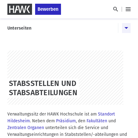
D
S
Bewerben
i
k
H
r
i
a
H
e
p
u
Unterseiten
a
k
t
p
u
t
o
t
p
z
s
m
u
t
t
e
m
a
n
n
HAWK
I
g
a
ü
n
e
v
h
i
STABSSTELLEN UND
a
g
STABSABTEILUNGEN
l
a
t
t
i
Verwaltungssitz der HAWK Hochschule ist am
Standort
o
Hildesheim
. Neben dem
Präsidium
, den
Fakultäten
und
n
Zentralen Organen
unterteilen sich die Service und
Verwaltungseinrichtungen in Stabststellen/-abteilungen und