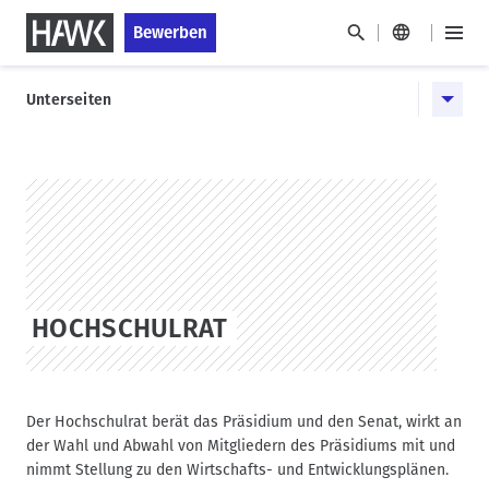
D
S
Bewerben
i
k
H
r
i
a
H
e
p
u
Unterseiten
a
k
t
p
u
t
o
t
p
z
s
m
u
t
t
e
m
a
n
n
HAWK
I
g
a
ü
n
e
v
h
i
a
g
HOCHSCHULRAT
l
a
t
t
i
o
Der Hochschulrat berät das Präsidium und den Senat, wirkt an
n
der Wahl und Abwahl von Mitgliedern des Präsidiums mit und
nimmt Stellung zu den Wirtschafts- und Entwicklungsplänen.