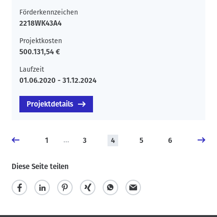
Förderkennzeichen
2218WK43A4
Projektkosten
500.131,54 €
Laufzeit
01.06.2020 - 31.12.2024
Projektdetails
S
1
3
4
5
6
e
i
Diese Seite teilen
t
e
n
n
u