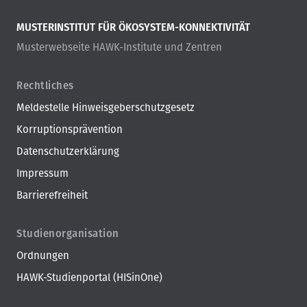
m
m
e
MUSTERINSTITUT FÜR ÖKOSYSTEM-KONNEKTIVITÄT
r
Musterwebseite HAWK-Institute und Zentren
i
e
r
Rechtliches
u
Meldestelle Hinweisgeberschutzgesetz
n
g
Korruptionsprävention
Datenschutzerklärung
Impressum
Barrierefreiheit
Studienorganisation
Ordnungen
HAWK-Studienportal (HISinOne)