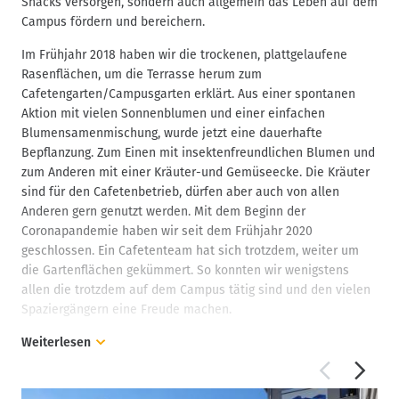
Snacks versorgen, sondern auch allgemein das Leben auf dem
Küche zum Kochen zu haben.
Campus fördern und bereichern.
Als Bereicherung diverser Veranstaltungen auf dem Campus
Im Frühjahr 2018 haben wir die trockenen, plattgelaufene
Weinberg haben wir einen feuerbetriebenen Pizzaofen
Rasenflächen, um die Terrasse herum zum
angeschafft. Der Ofen hat an der Cafete seinen Stammplatz,
Cafetengarten/Campusgarten erklärt. Aus einer spontanen
aber wurde bewusst so konzipiert, dass er mobil per
Aktion mit vielen Sonnenblumen und einer einfachen
Gabelstapler auf dem Campus verfahr bar ist. So kann der
Blumensamenmischung, wurde jetzt eine dauerhafte
Pizzaofen neben der Cafete selbst auch für Veranstaltungen
Bepflanzung. Zum Einen mit insektenfreundlichen Blumen und
der Fachschaft und der Fakultät genutzt werden. Gleichzeitig
zum Anderen mit einer Kräuter-und Gemüseecke. Die Kräuter
sind wir immer offen für studentische Kooperationen, sodass
sind für den Cafetenbetrieb, dürfen aber auch von allen
auch alle anderen Fakultäten in Hildesheim und studentische
Anderen gern genutzt werden. Mit dem Beginn der
Organisationen die Cafete als Ort und somit auch den
Coronapandemie haben wir seit dem Frühjahr 2020
Pizzaofen für Veranstaltungen verwenden können.
geschlossen. Ein Cafetenteam hat sich trotzdem, weiter um
die Gartenflächen gekümmert. So konnten wir wenigstens
allen die trotzdem auf dem Campus tätig sind und den vielen
Spaziergängern eine Freude machen.
Weiterlesen
Seit dem Frühjahr 2019 entwickelt ein Team aus Hochschul-
und Cafetenmitgliedern ein neues Schattenkonzept für die