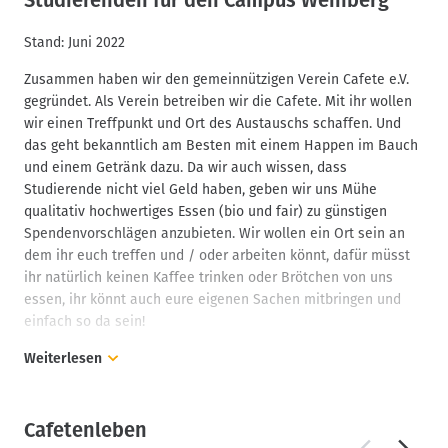
Stand: Juni 2022
Zusammen haben wir den gemeinnützigen Verein Cafete e.V.
gegründet. Als Verein betreiben wir die Cafete. Mit ihr wollen
wir einen Treffpunkt und Ort des Austauschs schaffen. Und
das geht bekanntlich am Besten mit einem Happen im Bauch
und einem Getränk dazu. Da wir auch wissen, dass
Studierende nicht viel Geld haben, geben wir uns Mühe
qualitativ hochwertiges Essen (bio und fair) zu günstigen
Spendenvorschlägen anzubieten. Wir wollen ein Ort sein an
dem ihr euch treffen und / oder arbeiten könnt, dafür müsst
ihr natürlich keinen Kaffee trinken oder Brötchen von uns
essen, ihr könnt auch eure eigenen Sachen mitbringen und
einfach so da sein!
Weiterlesen
Mitten auf dem Campus haben wir uns langsam zur
Anlaufstelle für Allerlei entwickelt, ob Infos zu
Kursänderungen, verlorene Schlüssel oder für spontane
Cafetenleben
Abgabefeiern Sektgläser herbeizaubern. Alles können wir dann