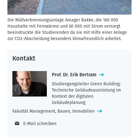
Architekturgeschichte und die aktuelle Architekturszene in
©
Dänemark erkunden sowie viele innovative und einzigartige
Bauprojekte kennenlernen.
Die Müllverbrennungsanlage Amager Bakke, die 160 000
D
Haushalte mit Fernwärme und 60 000 mit Strom versorgt
A
Ein Kontrast zu Nordhavn bildete die auf einem ehemaligen
beeindruckte die Studierenden da sie mit Hilfe einer Anlage
A
Kasernengelände entstandene autonomen Gemeinde
zur CO2-Abscheidung besonders klimafreundlich arbeitet.
Freistadt Christiania. Alternative und experimentelle
Wohnkonzepte konnten bestaunt werden, bei denen
Kontakt
Bewohner ihre Häuser auf individuelle und unkonventionelle
Weise gestalten.
Prof. Dr. Erik Bertram
Auch das Centre for Information Technology and Architecture
(CITA) bot spannende Einblicke in die Architekturforschung mit
Studiengangsleiter Green Building;
digitalen Technologien. Hier konnten die Studierenden Labore
Technische Gebäudeausrüstung im
Kontext der digitalen
der Architekturforschung kennenlernen, aktuelle
Gebäudeplanung
Masterarbeiten bestaunen und sich zu einem
Auslandssemester in Kopenhagen erkundigen.
Fakultät Management, Bauen, Immobilien
Ein weiteres Highlight war die von den Studierenden
E-Mail schreiben
organisierte Nachhaltigkeits-Tour. Hier stellten sie sich
gegenseitig Gebäude mit besonderen