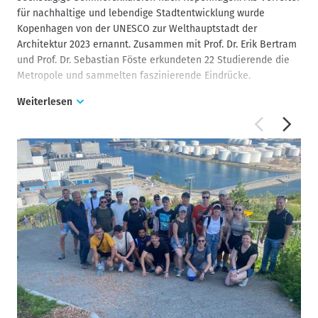
für nachhaltige und lebendige Stadtentwicklung wurde
Kopenhagen von der UNESCO zur Welthauptstadt der
Architektur 2023 ernannt. Zusammen mit Prof. Dr. Erik Bertram
und Prof. Dr. Sebastian Föste erkundeten 22 Studierende die
Metropole und sammelten faszinierende Eindrücke.
Weiterlesen
Ein Höhepunkt der Exkursion war eine Fachführung durch das
größte und ambitionierteste Stadtentwicklungsprojekt
Skandinaviens: Nordhavn. Hier entsteht auf einer Fläche von
5,5 Quadratkilometern ein CO2-neutrales Stadtquartier mit
Wohn- und Geschäftsräumen für 40 000 Menschen. Besonders
beeindruckend waren dabei die architektonisch gelungenen
Umgestaltungen von alten Industriegebäuden zu modernen
Geschäfts- und Wohngebäuden sowie die fahrradfreundliche
Verkehrsinfrastruktur. Beeindruckend war vor Ort besonders,
dass ein Parkhaus auch als öffentliche Grünfläche und
Spielplatz dienen kann und ein Hafenbecken auch als
Schwimmbad funktioniert.
Im Danish-Architecture-Centre konnten die Studierenden