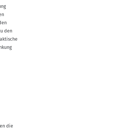
ung
en
den
zu den
raktische
änkung
en die