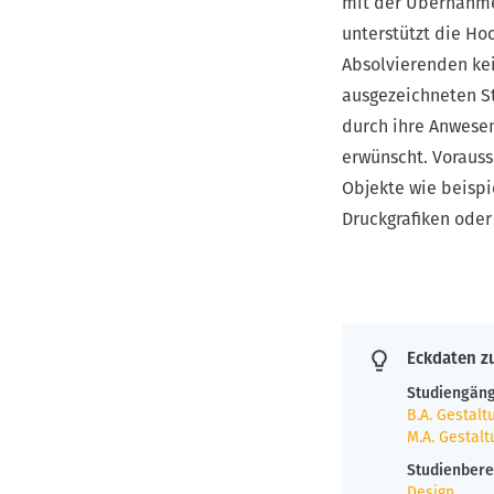
mit der Übernahme
unterstützt die Ho
Absolvierenden ke
ausgezeichneten St
durch ihre Anwesen
erwünscht. Vorauss
Objekte wie beisp
Druckgrafiken oder 
Eckdaten z
Studiengän
B.A. Gestal
M.A. Gestal
Studienber
Design