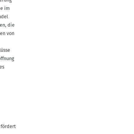
le im
ndel
en, die
hen von
lüsse
offnung
es
 fördert