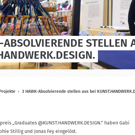
-ABSOLVIERENDE STELLEN A
HANDWERK.DESIGN.
Projekte
3 HAWK-Absolvierende stellen aus bei KUNST.HANDWERK.D
gspreis „Graduates @KUNST.HANDWERK.DESIGN.“ haben Gabi
ie Stillig und Jonas Fey eingelöst.