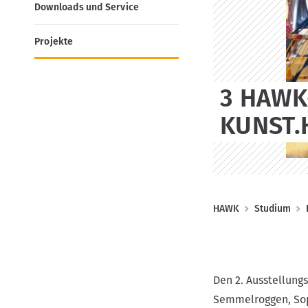
k
o
Downloads und Service
t
n
e
Projekte
(
D
3 HAWK
E
)
KUNST.
P
HAWK
Studium
f
a
d
Den 2. Ausstellun
n
Semmelroggen, Soph
a