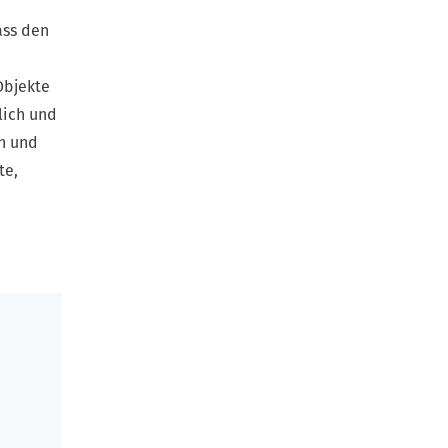
ass den
Objekte
lich und
n und
te,