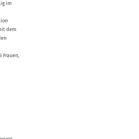
lig im
tion
 mit dem
den
6 Frauen,
erung