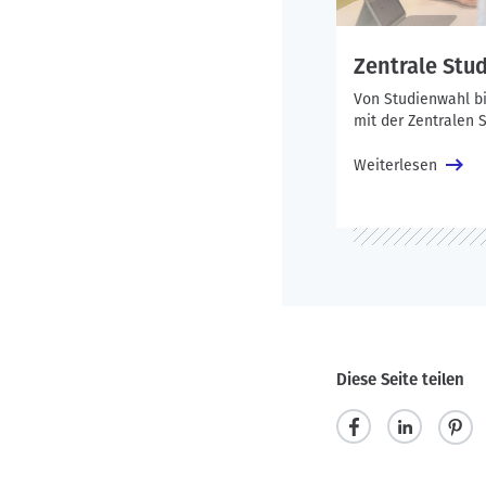
Zentrale Stu
Von Studienwahl b
mit der Zentralen 
Weiterlesen
Diese Seite teilen
t
m
p