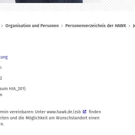
Organisation und Personen
Personenverzeichnis der HAWK
J
tung
n
82
Raum HIA_201)
im
rmin vereinbaren: Unter
www.hawk.de/zsb
finden
eiten und die Möglichkeit am Wunschstandort einen
n.