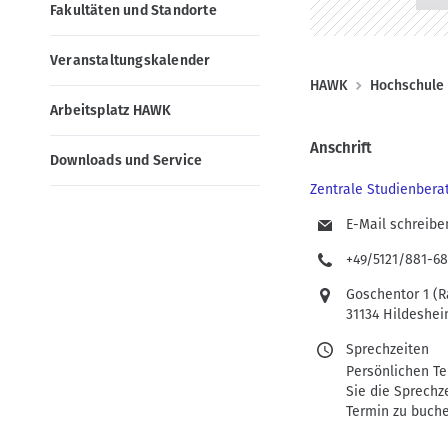
n
o
Fakultäten und Standorte
e
n
n
Veranstaltungskalender
(
P
HAWK
Hochschule
D
Arbeitsplatz HAWK
f
E
a
Anschrift
Downloads und Service
)
d
Zentrale Studienbera
n
a
E-Mail schreibe
v
+49/5121/881-6
i
Goschentor 1 (
g
31134 Hildeshe
a
Sprechzeiten
t
Persönlichen Te
Sie die Sprechz
i
Termin zu buche
o