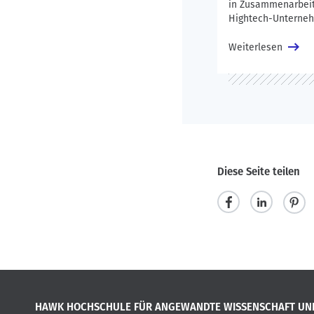
in Zusammenarbeit
Hightech-Unterne
Weiterlesen
Diese Seite teilen
t
m
p
e
i
i
i
t
n
l
t
i
HAWK HOCHSCHULE FÜR ANGEWANDTE WISSENSCHAFT UN
e
e
t