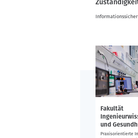
n
Zuständigkei
Informationssicher
Fakultät
Ingenieurwis
und Gesundhe
Praxisorientierte 