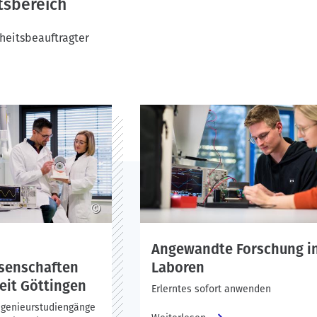
tsbereich
heitsbeauftragter
©
Angewandte Forschung i
senschaften
Laboren
it Göttingen
Erlerntes sofort anwenden
Ingenieurstudiengänge