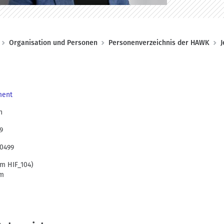
Organisation und Personen
Personenverzeichnis der HAWK
J
ment
n
9
00499
m HIF_104)
im