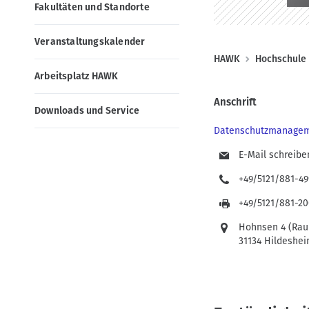
n
o
Fakultäten und Standorte
e
n
n
Veranstaltungskalender
(
P
HAWK
Hochschule
D
Arbeitsplatz HAWK
f
E
a
Anschrift
Downloads und Service
)
d
Datenschutzmanage
n
a
E-Mail schreibe
v
+49/5121/881-49
i
+49/5121/881-2
g
Hohnsen 4 (Rau
a
31134 Hildeshe
t
i
o