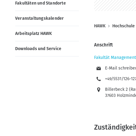
n
o
Fakultäten und Standorte
e
n
n
Veranstaltungskalender
(
P
HAWK
Hochschule
D
Arbeitsplatz HAWK
f
E
a
Anschrift
Downloads und Service
)
d
Fakultät Management
n
a
E-Mail schreibe
v
+49/5531/126-12
i
Billerbeck 2 (
g
37603 Holzmind
a
t
i
Zuständigkei
o