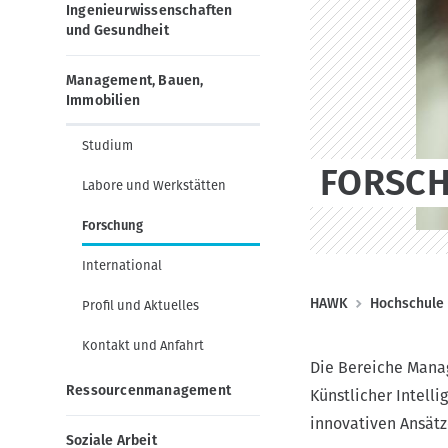
g
o
Ingenieurwissenschaften
a
n
und Gesundheit
t
i
Management, Bauen,
Immobilien
o
n
Studium
FORSC
Labore und Werkstätten
Forschung
International
P
HAWK
Hochschule
Profil und Aktuelles
f
Kontakt und Anfahrt
a
Die Bereiche Mana
d
Ressourcenmanagement
Künstlicher Intell
n
innovativen Ansätz
Soziale Arbeit
a