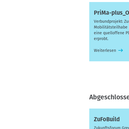
PriMa-plus_
Verbundprojekt: Zu
Mobilitätsteilhabe
eine quelloffene P
erprobt.
Weiterlesen
Abgeschlosse
ZuFoBuild
Zukunftsforum Gre