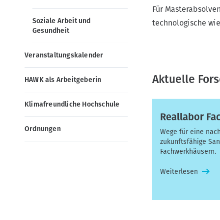
Für Masterabsolven
v
Soziale Arbeit und
technologische wie
i
Gesundheit
g
a
Veranstaltungskalender
t
Aktuelle For
i
HAWK als Arbeitgeberin
o
Klimafreundliche Hochschule
n
Reallabor Fa
Ordnungen
Wege für eine nach
zukunftsfähige San
Fachwerkhäusern.
Weiterlesen