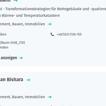
rmann
at - Transformationsstrategien für Wohngebäude und -quatier
n Wärme- und Temperaturkatastern
ement, Bauen, Immobilien
eiben
+49/5531/126-155
2 (Raum HOB_210)
inden
 anzeigen
man Bishara
ement, Bauen, Immobilien