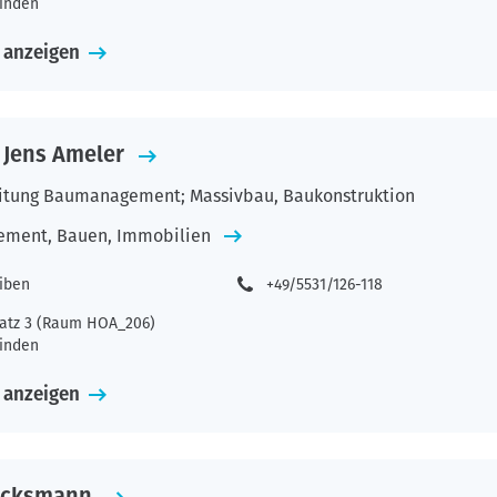
inden
 anzeigen
. Jens Ameler
itung Baumanagement; Massivbau, Baukonstruktion
ement, Bauen, Immobilien
eiben
+49/5531/126-118
atz 3 (Raum HOA_206)
inden
 anzeigen
acksmann