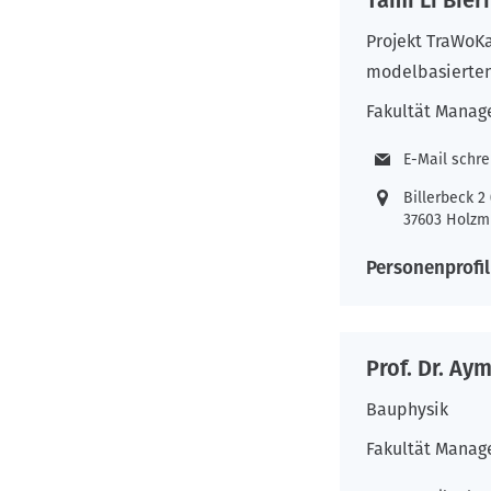
Tami Li Bie
Projekt TraWoK
modelbasierte
Fakultät Manag
E-Mail schr
Billerbeck 
37603 Holzm
Personenprofil
Prof. Dr. Ay
Bauphysik
Fakultät Manag