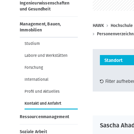
g
o
Ingenieurwissenschaften
a
n
und Gesundheit
t
i
Management, Bauen,
P
HAWK
Hochschule
Immobilien
o
f
Personenverzeichn
n
a
Studium
d
Labore und Werkstätten
n
Standort
a
Forschung
v
International
Filter aufhebe
i
Profil und Aktuelles
g
a
Kontakt und Anfahrt
t
Ressourcenmanagement
i
Sascha Aha
o
Soziale Arbeit