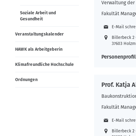
n
Verwaltung der 
Soziale Arbeit und
Fakultät Manag
Gesundheit
E-Mail schr
Veranstaltungskalender
Billerbeck 
37603 Holzm
HAWK als Arbeitgeberin
Personenprofil
Klimafreundliche Hochschule
Ordnungen
Prof. Katja 
Baukonstruktio
Fakultät Manag
E-Mail schr
Billerbeck 