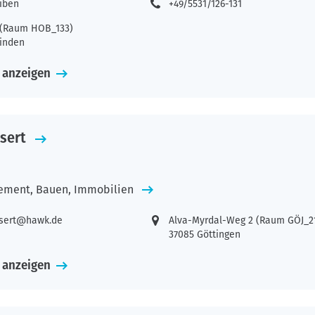
eiben
+49/5531/126-131
2 (Raum HOB_133)
inden
 anzeigen
sert
ement, Bauen, Immobilien
ssert@hawk.de
Alva-Myrdal-Weg 2 (Raum GÖJ_2
37085 Göttingen
 anzeigen